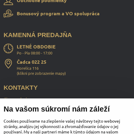
Obchodné podmienky
Bonusový program a VO spolupráca
KAMENNÁ PREDAJŇA
LETNÉ OBDOBIE
Po - Pia 08:00 - 17:00
Čadca 022 25
Horelica 116
(
klikni pre zobrazenie mapy
)
KONTAKTY
ChopperStyle s.r.o.
Na vašom súkromí nám záleží
Ing. Martin Murčo
+421 911 364 555
Cookies používame na zlepšenie vašej návštevy tejto webovej
stránky, analýzu jej výkonnosti a zhromažďovanie údajov o jej
používaní. My a naši partneri máme k týmto údajom na vašom
obchod​@chopperstyle​.sk