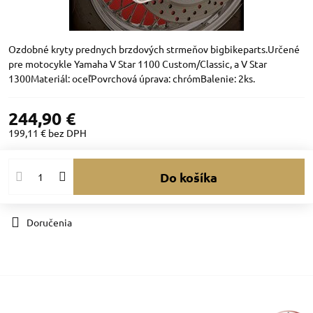
Ozdobné kryty prednych brzdových strmeňov bigbikeparts.Určené
pre motocykle Yamaha V Star 1100 Custom/Classic, a V Star
1300Materiál: oceľPovrchová úprava: chrómBalenie: 2ks.
244,90 €
199,11 €
bez DPH
Do košíka
Doručenia