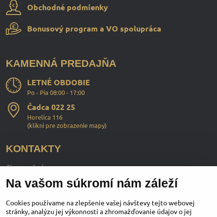
Obchodné podmienky
Bonusový program a VO spolupráca
KAMENNÁ PREDAJŇA
LETNÉ OBDOBIE
Po - Pia 08:00 - 17:00
Čadca 022 25
Horelica 116
(
klikni pre zobrazenie mapy
)
KONTAKTY
ChopperStyle s.r.o.
Na vašom súkromí nám záleží
Ing. Martin Murčo
+421 911 364 555
Cookies používame na zlepšenie vašej návštevy tejto webovej
stránky, analýzu jej výkonnosti a zhromažďovanie údajov o jej