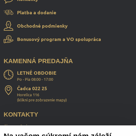
Platba a dodanie
Obchodné podmienky
Bonusový program a VO spolupráca
KAMENNÁ PREDAJŇA
LETNÉ OBDOBIE
Po - Pia 08:00 - 17:00
Čadca 022 25
Horelica 116
(
klikni pre zobrazenie mapy
)
KONTAKTY
ChopperStyle s.r.o.
Ing. Martin Murčo