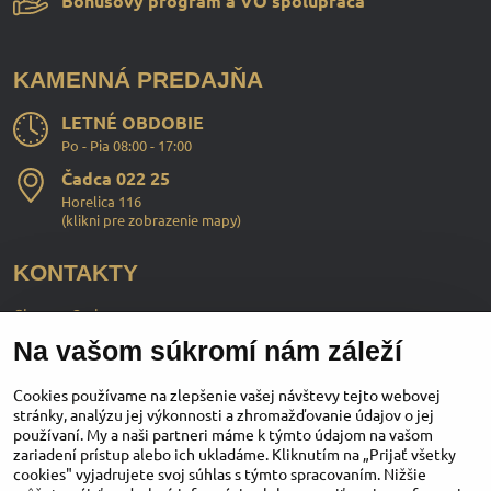
Bonusový program a VO spolupráca
KAMENNÁ PREDAJŇA
LETNÉ OBDOBIE
Po - Pia 08:00 - 17:00
Čadca 022 25
Horelica 116
(
klikni pre zobrazenie mapy
)
KONTAKTY
ChopperStyle s.r.o.
Na vašom súkromí nám záleží
Ing. Martin Murčo
+421 911 364 555
Cookies používame na zlepšenie vašej návštevy tejto webovej
stránky, analýzu jej výkonnosti a zhromažďovanie údajov o jej
používaní. My a naši partneri máme k týmto údajom na vašom
obchod​@chopperstyle​.sk
zariadení prístup alebo ich ukladáme. Kliknutím na „Prijať všetky
cookies" vyjadrujete svoj súhlas s týmto spracovaním. Nižšie