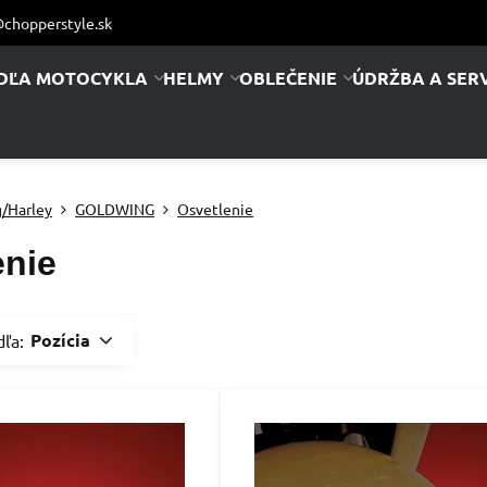
chopperstyle.sk
DĽA MOTOCYKLA
HELMY
OBLEČENIE
ÚDRŽBA A SERV
/Harley
GOLDWING
Osvetlenie
enie
Pozícia
dľa: