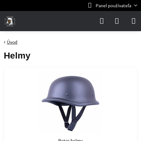
Panel používateľa
Úvod
Helmy
Retro helmy