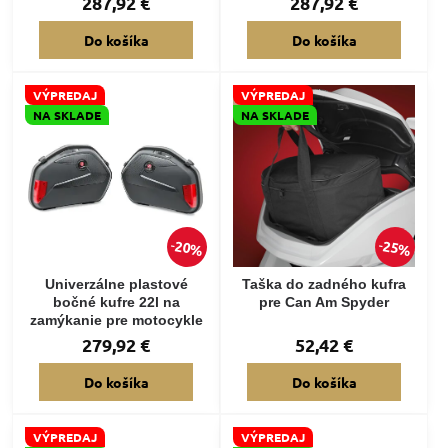
287,92 €
287,92 €
Do košíka
Do košíka
VÝPREDAJ
VÝPREDAJ
NA SKLADE
NA SKLADE
20%
25%
Univerzálne plastové
Taška do zadného kufra
bočné kufre 22l na
pre Can Am Spyder
zamýkanie pre motocykle
279,92 €
52,42 €
Do košíka
Do košíka
VÝPREDAJ
VÝPREDAJ