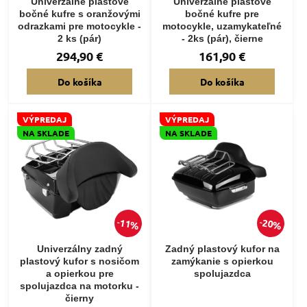
Univerzálne plastové
Univerzálne plastové
bočné kufre s oranžovými
bočné kufre pre
odrazkami pre motocykle -
motocykle, uzamykateľné
2 ks (pár)
- 2ks (pár), čierne
294,90 €
161,90 €
Do košíka
Do košíka
VÝPREDAJ
VÝPREDAJ
NA SKLADE
NA SKLADE
11%
20%
Univerzálny zadný
Zadný plastový kufor na
plastový kufor s nosičom
zamýkanie s opierkou
a opierkou pre
spolujazdca
spolujazdca na motorku -
čierny