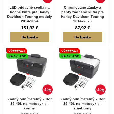
LED prídavné svetlá na
Chrómované zámky a
bočné kufre pre Harley
pánty zadného kufra pre
Davidson Touring modely
Harley-Davidson Touring
2014-2024
2014–2025
151,92 €
87,92 €
Do košíka
Do košíka
VÝPREDAJ
VÝPREDAJ
NA SKLADE
NA SKLADE
20%
20%
Zadný odnímateľný kufor
Zadný odnímateľný kufor
35-40L na motocykle -
35-40L na motocykle -
čierny
strieborný