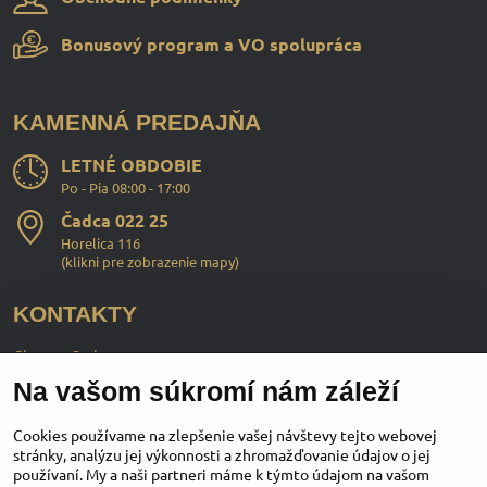
Bonusový program a VO spolupráca
KAMENNÁ PREDAJŇA
LETNÉ OBDOBIE
Po - Pia 08:00 - 17:00
Čadca 022 25
Horelica 116
(
klikni pre zobrazenie mapy
)
KONTAKTY
ChopperStyle s.r.o.
Na vašom súkromí nám záleží
Ing. Martin Murčo
+421 911 364 555
Cookies používame na zlepšenie vašej návštevy tejto webovej
stránky, analýzu jej výkonnosti a zhromažďovanie údajov o jej
používaní. My a naši partneri máme k týmto údajom na vašom
obchod​@chopperstyle​.sk