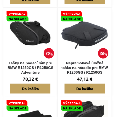
VÝPREDAJ
VÝPREDAJ
NA SKLADE
NA SKLADE
20%
20%
Tašky na padací rám pre
Nepremokavá úložná
BMW R1250GS / R1250GS
taška na náradie pre BMW
Adventure
R1200GS / R1250GS
78,32 €
47,12 €
Do košíka
Do košíka
VÝPREDAJ
VÝPREDAJ
NA SKLADE
NA SKLADE