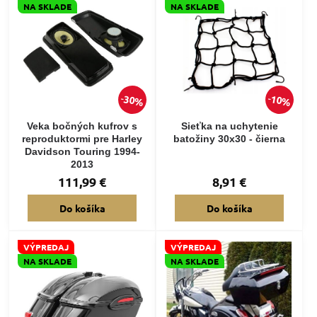
NA SKLADE
NA SKLADE
30%
10%
Veka bočných kufrov s
Sieťka na uchytenie
reproduktormi pre Harley
batožiny 30x30 - čierna
Davidson Touring 1994-
2013
111,99 €
8,91 €
Do košíka
Do košíka
VÝPREDAJ
VÝPREDAJ
NA SKLADE
NA SKLADE