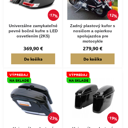
17%
12%
Univerzálne zamykateľné
Zadný plastový kufor s
pevné bočné kufre s LED
nosičom a opierkou
osvetlením (2KS)
spolujazdca pre
motocykle
369,90 €
279,90 €
Do košíka
Do košíka
VÝPREDAJ
VÝPREDAJ
NA SKLADE
NA SKLADE
23%
19%