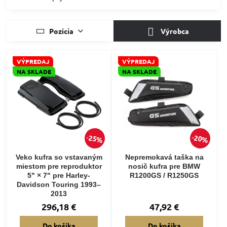
Pozícia
Výrobca
VÝPREDAJ
VÝPREDAJ
NA SKLADE
NA SKLADE
25%
20%
Veko kufra so vstavaným
Nepremokavá taška na
miestom pre reproduktor
nosič kufra pre BMW
5" × 7" pre Harley-
R1200GS / R1250GS
Davidson Touring 1993–
2013
296,18 €
47,92 €
Do košíka
Do košíka