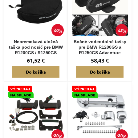
20%
25%
Nepremokavá úložná
Bočné vodeodolné tašky
taška pod nosič pre BMW
pre BMW R1200GS a
R1200GS / R1250GS
R1250GS Adventure
61,52 €
58,43 €
Do košíka
Do košíka
VÝPREDAJ
VÝPREDAJ
NA SKLADE
NA SKLADE
20%
20%