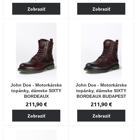
Zobraziť
Zobraziť
John Doe - Motorkárske
John Doe - Motorkárske
topánky, dámske SIXTY
topánky, dámske SIXTY
BORDEAUX
BORDEAUX BUDAPEST
211,90 €
211,90 €
Zobraziť
Zobraziť