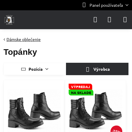
Panel používateľa
Dámske oblečenie
Topánky
Pozícia
Výrobca
VÝPREDAJ
NA SKLADE
25%