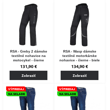
RSA - Greby 2 dámske
RSA - Wasp dámske
textilné nohavice na
textilné motorkárske
motocykel - čierne
nohavice - čierne - biele
131,90 €
134,90 €
Zobraziť
Zobraziť
VÝPREDAJ
VÝPREDAJ
NA SKLADE
NA SKLADE