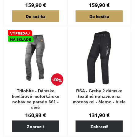
159,90 €
159,90 €
Do košíka
Do košíka
VÝPREDAJ
NA SKLADE
30%
Trilobite - Dámske
RSA - Greby 2 dámske
kevlárové motorkárske
textilné nohavice na
nohavice parado 661 -
motocykel - čierno - biele
sivé
160,93 €
131,90 €
Zobraziť
Zobraziť