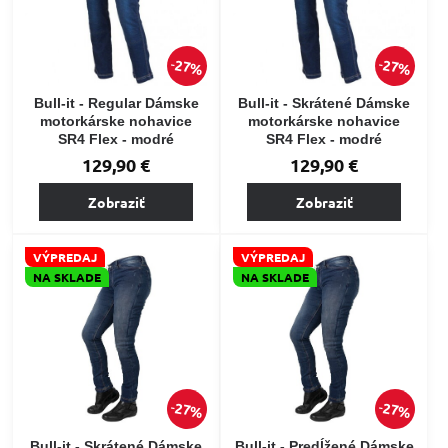
27%
27%
Bull-it - Regular Dámske
Bull-it - Skrátené Dámske
motorkárske nohavice
motorkárske nohavice
SR4 Flex - modré
SR4 Flex - modré
129,90 €
129,90 €
Zobraziť
Zobraziť
VÝPREDAJ
VÝPREDAJ
NA SKLADE
NA SKLADE
27%
27%
Bull-it - Skrátené Dámske
Bull-it - Predĺžené Dámske