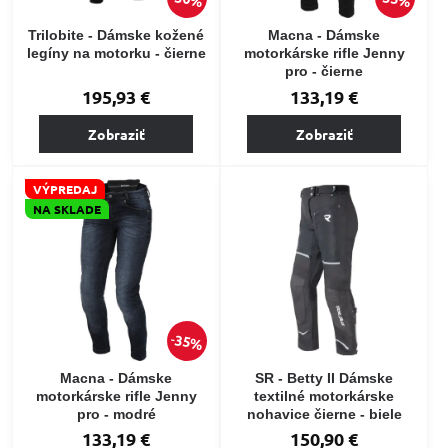
Trilobite - Dámske kožené
Macna - Dámske
legíny na motorku - čierne
motorkárske rifle Jenny
pro - čierne
195,93 €
133,19 €
Zobraziť
Zobraziť
VÝPREDAJ
NA SKLADE
35%
Macna - Dámske
SR - Betty II Dámske
motorkárske rifle Jenny
textilné motorkárske
pro - modré
nohavice čierne - biele
133,19 €
150,90 €