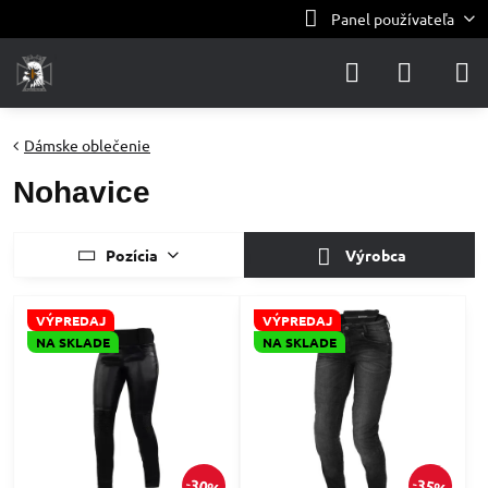
Panel používateľa
Dámske oblečenie
Nohavice
Pozícia
Výrobca
VÝPREDAJ
VÝPREDAJ
NA SKLADE
NA SKLADE
30%
35%