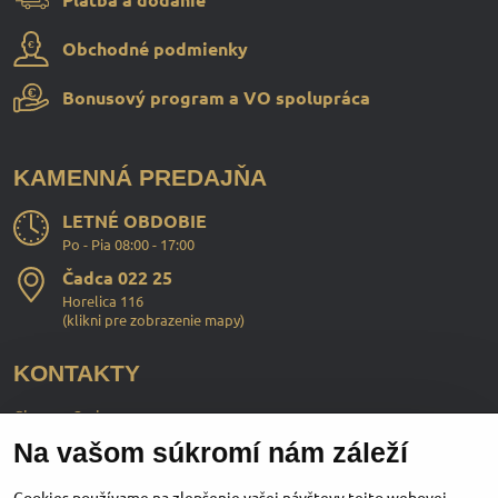
Obchodné podmienky
Bonusový program a VO spolupráca
KAMENNÁ PREDAJŇA
LETNÉ OBDOBIE
Po - Pia 08:00 - 17:00
Čadca 022 25
Horelica 116
(
klikni pre zobrazenie mapy
)
KONTAKTY
ChopperStyle s.r.o.
Na vašom súkromí nám záleží
Ing. Martin Murčo
+421 911 364 555
Cookies používame na zlepšenie vašej návštevy tejto webovej