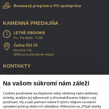
Bonusový program a VO spolupráca
KAMENNÁ PREDAJŇA
LETNÉ OBDOBIE
Po - Pia 08:00 - 17:00
Čadca 022 25
Horelica 116
(
klikni pre zobrazenie mapy
)
KONTAKTY
ChopperStyle s.r.o.
Na vašom súkromí nám záleží
Ing. Martin Murčo
+421 911 364 555
Cookies používame na zlepšenie vašej návštevy tejto webovej
stránky, analýzu jej výkonnosti a zhromažďovanie údajov o jej
používaní. My a naši partneri máme k týmto údajom na vašom
obchod​@chopperstyle​.sk
zariadení prístup alebo ich ukladáme. Kliknutím na „Prijať všetky