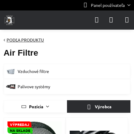
Panel používateľa
PODĽA PRODUKTU
Air Filtre
Vzduchové filtre
Palivove systémy
Pozícia
Výrobca
VÝPREDAJ
NA SKLADE