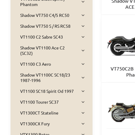
Shadow VT7
Phantom
ACE
Shadow VT750 C4/5 RC50
Shadow VT750 S / RS RC58
VT1100 C2 Sabre SC43
Shadow VT1100 Ace C2
(SC32)
VT1100 C3 Aero
VT750C2B B
Pha
Shadow VT1100C SC18/23
1987-1996
VT1100 SC18 Spirit Od 1997
VT1100 Tourer SC37
VT1300CT Stateline
VT1300CX Fury
VTX1300 Retro