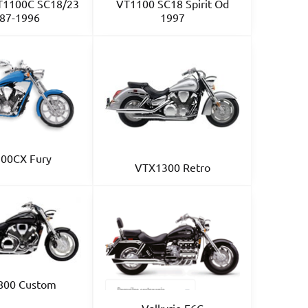
T1100C SC18/23
VT1100 SC18 Spirit Od
87-1996
1997
00CX Fury
VTX1300 Retro
800 Custom