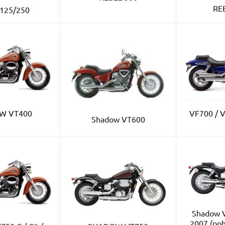
RE
125/250
W VT400
VF700 /
Shadow VT600
Shadow V
2007 (poh