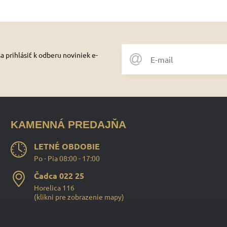
 prihlásiť k odberu noviniek e-
KAMENNÁ PREDAJŇA
LETNÉ OBDOBIE
Po - Pia 08:00 - 17:00
Čadca 022 25
Horelica 116
(
klikni pre zobrazenie mapy
)