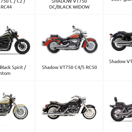
50 C / C2 /
SHADOW VT750
 RC44
DC/BLACK WIDOW
Shadow VT
lack Spirit /
Shadow VT750 C4/5 RC50
ntom