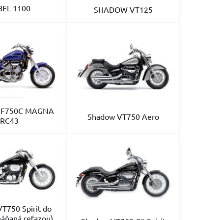
BEL 1100
SHADOW VT125
 VF750C MAGNA
Shadow VT750 Aero
RC43
T750 Spirit do
áňaná reťazou)