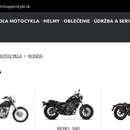
chopperstyle.sk
DĽA MOTOCYKLA
HELMY
OBLEČENIE
ÚDRŽBA A SERV
MOTOCYKLA
HONDA
A
REBEL 500