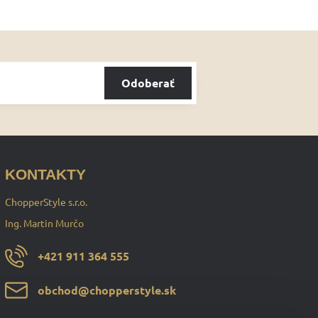
Odoberať
KONTAKTY
ChopperStyle s.r.o.
Ing. Martin Murčo
+421 911 364 555
obchod​@chopperstyle​.sk