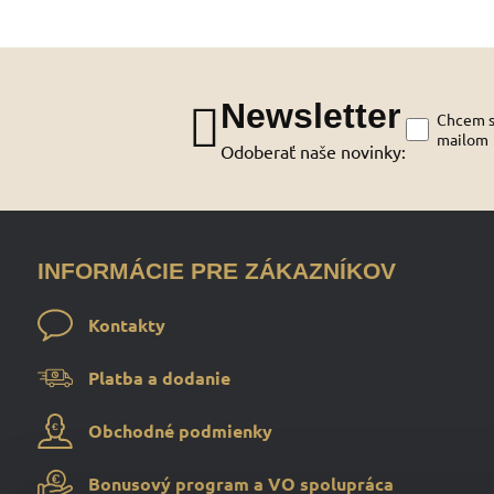
Newsletter
Chcem sa
mailom
Odoberať naše novinky:
INFORMÁCIE PRE ZÁKAZNÍKOV
Kontakty
Platba a dodanie
Obchodné podmienky
Bonusový program a VO spolupráca