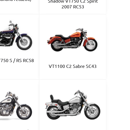
Shadow VT750 C2 Spirit
2007 RC53
750 S / RS RC58
VT1100 C2 Sabre SC43