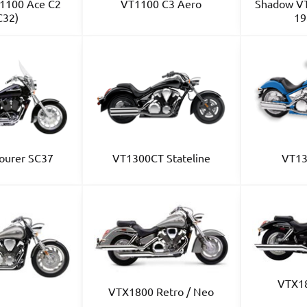
1100 Ace C2
VT1100 C3 Aero
Shadow V
C32)
19
ourer SC37
VT1300CT Stateline
VT13
VTX1
VTX1800 Retro / Neo