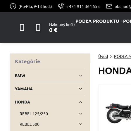
(Po-Pia, 9-18 hod.)
+421 911 364 555
obchod@
PODĽA PRODUKTU
PO
Nákupný košík
0 €
Úvod
PODĽA 
Kategórie
HOND
BMW
YAMAHA
HONDA
REBEL 125/250
REBEL 500