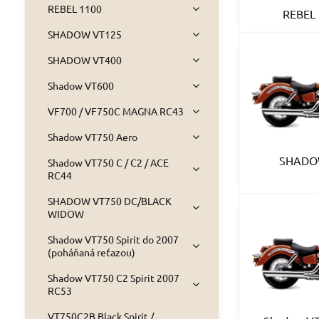
REBEL 1100
REBEL 
SHADOW VT125
SHADOW VT400
Shadow VT600
VF700 / VF750C MAGNA RC43
Shadow VT750 Aero
SHADO
Shadow VT750 C / C2 / ACE
RC44
SHADOW VT750 DC/BLACK
WIDOW
Shadow VT750 Spirit do 2007
(poháňaná reťazou)
Shadow VT750 C2 Spirit 2007
RC53
VT750C2B Black Spirit /