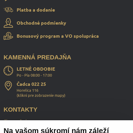
Platba a dodanie
Obchodné podmienky
Bonusový program a VO spolupráca
KAMENNÁ PREDAJŇA
LETNÉ OBDOBIE
Po - Pia 08:00 - 17:00
Čadca 022 25
Horelica 116
(
klikni pre zobrazenie mapy
)
KONTAKTY
ChopperStyle s.r.o.
Na vašom súkromí nám záleží
Ing. Martin Murčo