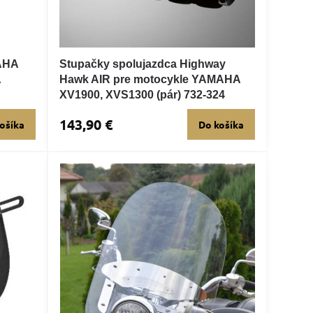
AHA
Stupačky spolujazdca Highway
A
Hawk AIR pre motocykle YAMAHA
XV1900, XVS1300 (pár) 732-324
143,90 €
ošíka
Do košíka