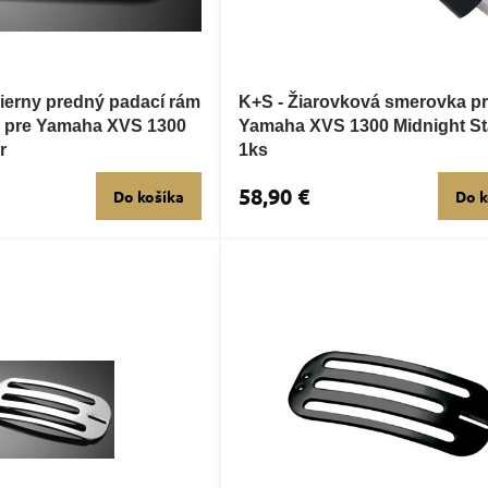
erny predný padací rám
K+S - Žiarovková smerovka p
 pre Yamaha XVS 1300
Yamaha XVS 1300 Midnight Sta
r
1ks
58,90 €
Do košíka
Do k