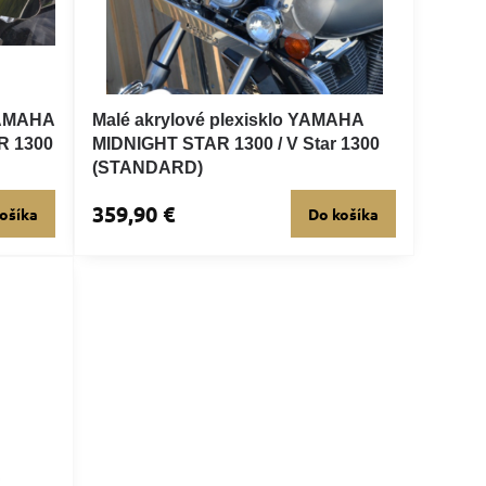
 YAMAHA
Malé akrylové plexisklo YAMAHA
R 1300
MIDNIGHT STAR 1300 / V Star 1300
(STANDARD)
359,90 €
ošíka
Do košíka