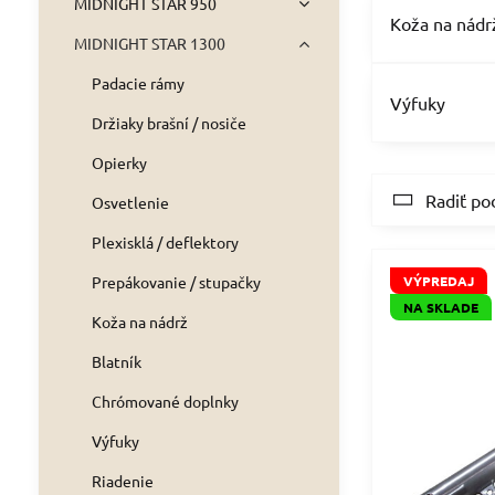
MIDNIGHT STAR 950
Koža na nádr
MIDNIGHT STAR 1300
Padacie rámy
Výfuky
Držiaky brašní / nosiče
Opierky
Radiť po
Osvetlenie
Plexisklá / deflektory
Prepákovanie / stupačky
VÝPREDAJ
NA SKLADE
Koža na nádrž
Blatník
Chrómované doplnky
Výfuky
Riadenie