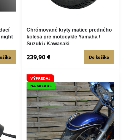
dací
Chrómované kryty matice predného
night
kolesa pre motocykle Yamaha /
Suzuki / Kawasaki
239,90 €
ošíka
Do košíka
VÝPREDAJ
NA SKLADE