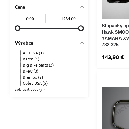
Cena
Od:
Do:
Stupačky sp
Hawk SMOOT
YAMAHA XV1
Výrobca
732-325
ATHENA (1)
143,90 €
Baron (1)
Big Bike parts (3)
BMW (3)
Brembo (2)
Cobra USA (5)
zobraziť všetky