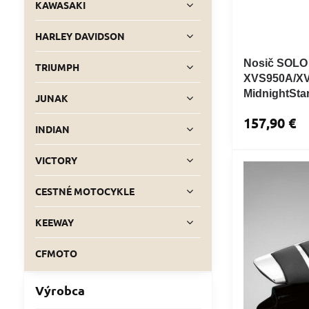
KAWASAKI
HARLEY DAVIDSON
Nosič SOL
TRIUMPH
XVS950A/X
MidnightSta
JUNAK
157,90 €
INDIAN
VICTORY
CESTNÉ MOTOCYKLE
KEEWAY
CFMOTO
Výrobca