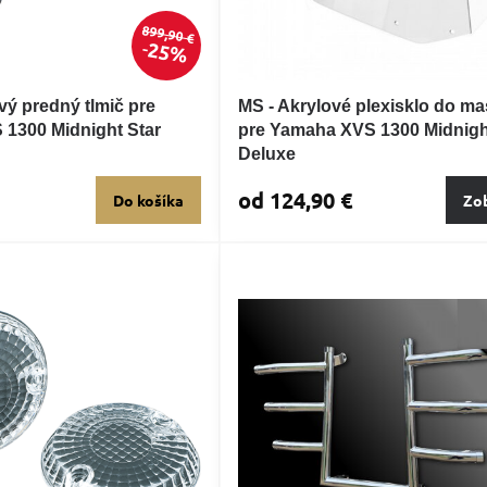
899,90 €
25%
vý predný tlmič pre
MS - Akrylové plexisklo do m
1300 Midnight Star
pre Yamaha XVS 1300 Midnigh
Deluxe
od 124,90 €
Do košíka
Zob