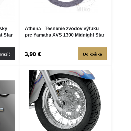
asky
Athena - Tesnenie zvodov výfuku
t Star
pre Yamaha XVS 1300 Midnight Star
3,90 €
raziť
Do košíka