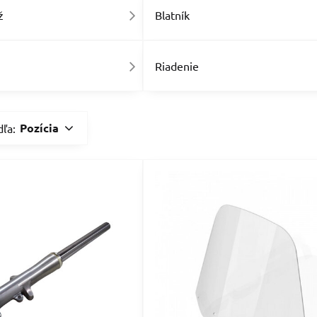
ž
Blatník
Riadenie
Pozícia
dľa: