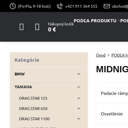
(Po-Pia, 9-18 hod.)
+421 911 364 555
obchod@
PODĽA PRODUKTU
PO
Nákupný košík
0 €
Úvod
PODĽA 
Kategórie
MIDNIG
BMW
YAMAHA
Padacie rám
DRAG STAR 125
DRAG STAR 650
Osvetlenie
DRAG STAR 1100