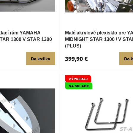
dací rám YAMAHA
Malé akrylové plexisklo pre
TAR 1300 V STAR 1300
MIDNIGHT STAR 1300 / V STA
(PLUS)
399,90 €
Do košíka
Do k
VÝPREDAJ
NA SKLADE