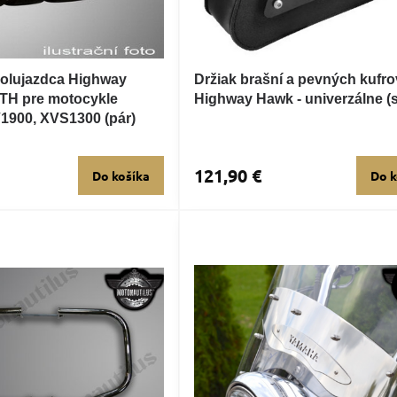
olujazdca Highway
Držiak brašní a pevných kufro
H pre motocykle
Highway Hawk - univerzálne (
900, XVS1300 (pár)
121,90 €
Do košíka
Do k