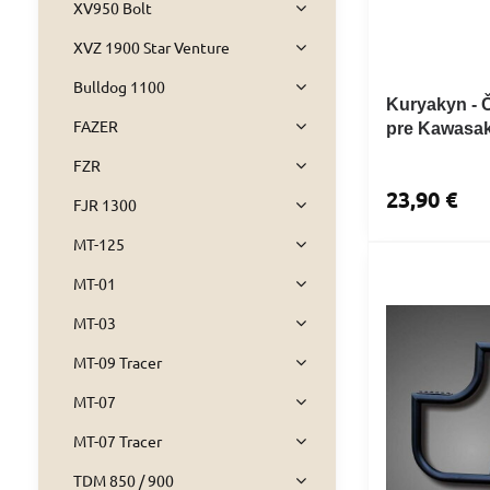
XV950 Bolt
XVZ 1900 Star Venture
Bulldog 1100
Kuryakyn - Č
FAZER
pre Kawasak
FZR
23,90 €
FJR 1300
MT-125
MT-01
MT-03
MT-09 Tracer
MT-07
MT-07 Tracer
TDM 850 / 900