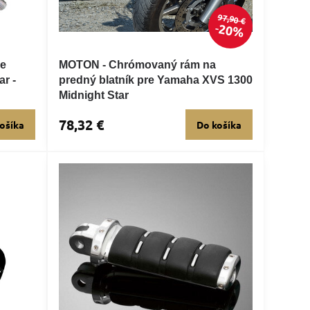
97,90 €
20%
re
MOTON - Chrómovaný rám na
r -
predný blatník pre Yamaha XVS 1300
Midnight Star
78,32 €
ošíka
Do košíka