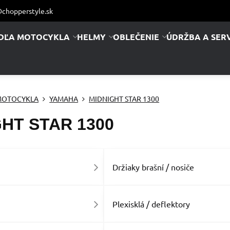
chopperstyle.sk
DĽA MOTOCYKLA
HELMY
OBLEČENIE
ÚDRŽBA A SERV
MOTOCYKLA
YAMAHA
MIDNIGHT STAR 1300
HT STAR 1300
y
Držiaky brašní / nosiče
Plexisklá / deflektory