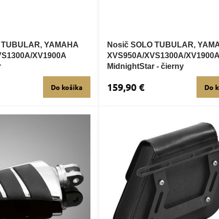
O TUBULAR, YAMAHA
Nosič SOLO TUBULAR, YAM
VS1300A/XV1900A
XVS950A/XVS1300A/XV1900
r
MidnightStar - čierny
159,90 €
Do košíka
Do k