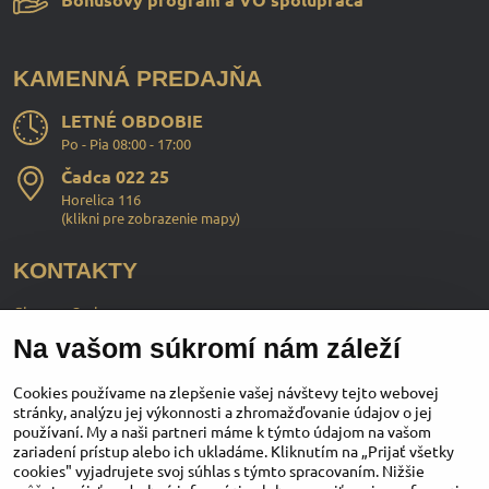
KAMENNÁ PREDAJŇA
LETNÉ OBDOBIE
Po - Pia 08:00 - 17:00
Čadca 022 25
Horelica 116
(
klikni pre zobrazenie mapy
)
KONTAKTY
ChopperStyle s.r.o.
Na vašom súkromí nám záleží
Ing. Martin Murčo
+421 911 364 555
Cookies používame na zlepšenie vašej návštevy tejto webovej
stránky, analýzu jej výkonnosti a zhromažďovanie údajov o jej
používaní. My a naši partneri máme k týmto údajom na vašom
obchod​@chopperstyle​.sk
zariadení prístup alebo ich ukladáme. Kliknutím na „Prijať všetky
cookies" vyjadrujete svoj súhlas s týmto spracovaním. Nižšie