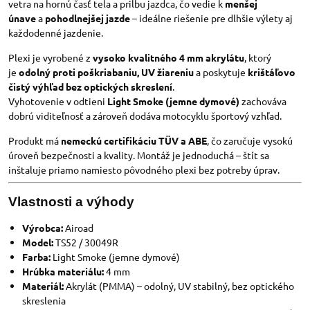
vetra na hornú časť tela a prilbu jazdca, čo vedie k
menšej
únave
a
pohodlnejšej jazde
– ideálne riešenie pre dlhšie výlety aj
každodenné jazdenie.
Plexi je vyrobené z
vysoko kvalitného 4 mm akrylátu
, ktorý
je
odolný proti poškriabaniu, UV žiareniu
a poskytuje
krištáľovo
čistý výhľad bez optických skreslení
.
Vyhotovenie v odtieni
Light Smoke (jemne dymové)
zachováva
dobrú viditeľnosť a zároveň dodáva motocyklu športový vzhľad.
Produkt má
nemeckú certifikáciu TÜV a ABE
, čo zaručuje vysokú
úroveň bezpečnosti a kvality. Montáž je jednoduchá – štít sa
inštaluje priamo namiesto pôvodného plexi bez potreby úprav.
Vlastnosti a výhody
Výrobca:
Airoad
Model:
TS52 / 30049R
Farba:
Light Smoke (jemne dymové)
Hrúbka materiálu:
4 mm
Materiál:
Akrylát (PMMA) – odolný, UV stabilný, bez optického
skreslenia