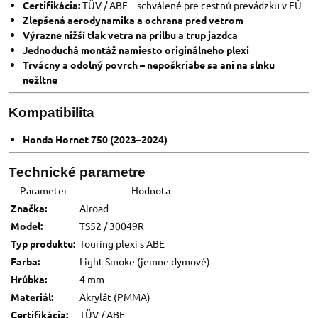
Certifikácia:
TÜV / ABE – schválené pre cestnú prevádzku v EÚ
Zlepšená aerodynamika a ochrana pred vetrom
Výrazne nižší tlak vetra na prilbu a trup jazdca
Jednoduchá montáž namiesto originálneho plexi
Trvácny a odolný povrch – nepoškriabe sa ani na slnku
nežltne
Kompatibilita
Honda Hornet 750 (2023–2024)
Technické parametre
Parameter
Hodnota
Značka:
Airoad
Model:
TS52 / 30049R
Typ produktu:
Touring plexi s ABE
Farba:
Light Smoke (jemne dymové)
Hrúbka:
4 mm
Materiál:
Akrylát (PMMA)
Certifikácia:
TÜV / ABE