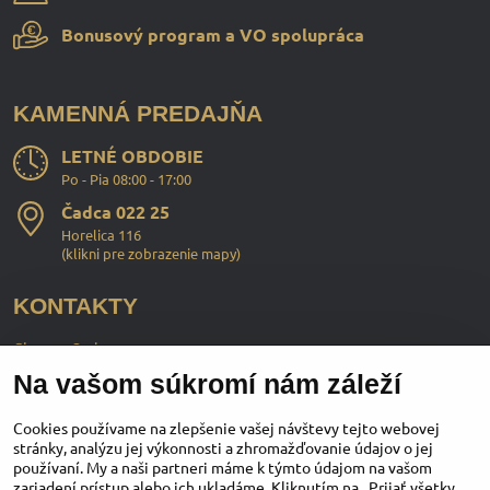
Bonusový program a VO spolupráca
KAMENNÁ PREDAJŇA
LETNÉ OBDOBIE
Po - Pia 08:00 - 17:00
Čadca 022 25
Horelica 116
(
klikni pre zobrazenie mapy
)
KONTAKTY
ChopperStyle s.r.o.
Na vašom súkromí nám záleží
Ing. Martin Murčo
+421 911 364 555
Cookies používame na zlepšenie vašej návštevy tejto webovej
stránky, analýzu jej výkonnosti a zhromažďovanie údajov o jej
používaní. My a naši partneri máme k týmto údajom na vašom
obchod​@chopperstyle​.sk
zariadení prístup alebo ich ukladáme. Kliknutím na „Prijať všetky