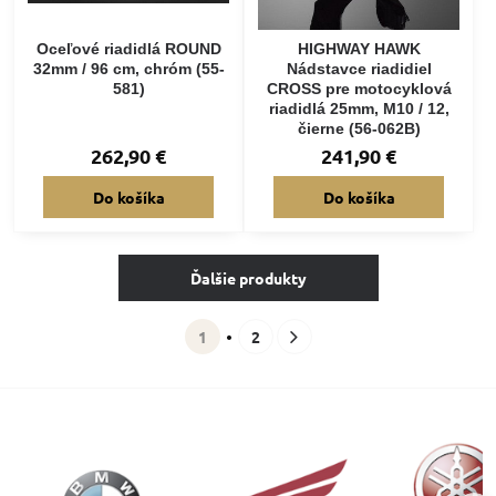
Oceľové riadidlá ROUND
HIGHWAY HAWK
32mm / 96 cm, chróm (55-
Nádstavce riadidiel
581)
CROSS pre motocyklová
riadidlá 25mm, M10 / 12,
čierne (56-062B)
262,90 €
241,90 €
Do košíka
Do košíka
Ďalšie produkty
1
2