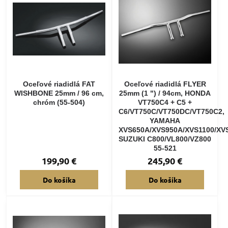
Oceľové riadidlá FAT
Oceľové riadidlá FLYER
WISHBONE 25mm / 96 cm,
25mm (1 ") / 94cm, HONDA
chróm (55-504)
VT750C4 + C5 +
C6/VT750C/VT750DC/VT750C2,
YAMAHA
XVS650A/XVS950A/XVS1100/XVS
SUZUKI C800/VL800/VZ800
55-521
199,90 €
245,90 €
Do košíka
Do košíka