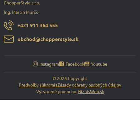
ChopperStyle s.r.o.
Ing. Martin Murčo
+421 911 364 555
obchod​@chopperstyle​.sk
Instagram
Facebook
Youtube
©
2026
Copyright
Predvoľby súkromia
Zásady ochrany osobných údajov
Vytvorené pomocou:
BiznisWeb.sk