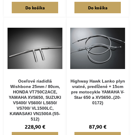
Do košíka
Do košíka
Oceľové riadidlá
Highway Hawk Lanko plyn
Wishbone 25mm / 80cm,
vratné, predĺžené + 15cm
HONDA VT750C2ACE,
pre motocykle YAMAHA V-
YAMAHA XVS650, SUZUKI
Star 650 a XVS650..(20-
VS400/ VS600/ LS650/
0172)
VS700/ VL1500LC,
KAWASAKI VN1500A (55-
512)
228,90 €
87,90 €