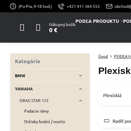
(Po-Pia, 9-18 hod.)
+421 911 364 555
obchod@
PODĽA PRODUKTU
PO
Nákupný košík
0 €
Úvod
PODĽA 
Kategórie
Plexisk
BMW
YAMAHA
Plexisklá
DRAG STAR 125
Padacie rámy
Radiť po
Držiaky brašní / nosiče