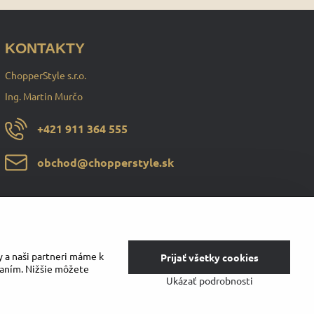
KONTAKTY
ChopperStyle s.r.o.
Ing. Martin Murčo
+421 911 364 555
obchod​@chopperstyle​.sk
y a naši partneri máme k
Prijať všetky cookies
vaním. Nižšie môžete
Ukázať podrobnosti