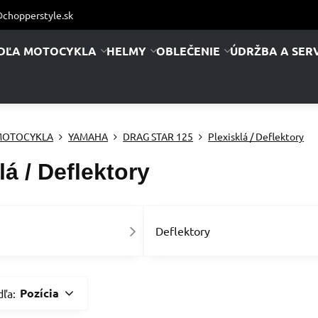
chopperstyle.sk
DĽA MOTOCYKLA
HELMY
OBLEČENIE
ÚDRŽBA A SERV
MOTOCYKLA
YAMAHA
DRAG STAR 125
Plexisklá / Deflektory
lá / Deflektory
Deflektory
Pozícia
dľa: