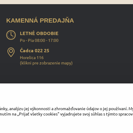
KAMENNÁ PREDAJŇA
LETNÉ OBDOBIE
Po - Pia 08:00 - 17:00
Čadca 022 25
Horelica 116
(
klikni pre zobrazenie mapy
)
Instagram
Facebook
Youtube
nky, analýzu jej výkonnosti a zhromažďovanie údajov o jej používaní. M
nutím na „Prijať všetky cookies" vyjadrujete svoj súhlas s týmto spraco
©
2026
Copyright
Predvoľby súkromia
Zásady ochrany osobných údajov
Vytvorené pomocou:
BiznisWeb.sk