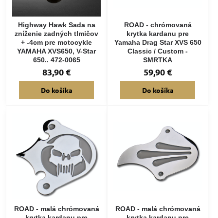
Highway Hawk Sada na
ROAD - chrómovaná
zníženie zadných tlmičov
krytka kardanu pre
+ -4cm pre motocykle
Yamaha Drag Star XVS 650
YAMAHA XVS650, V-Star
Classic / Custom -
650.. 472-0065
SMRTKA
83,90 €
59,90 €
Do košíka
Do košíka
ROAD - malá chrómovaná
ROAD - malá chrómovaná
krytka kardanu pre
krytka kardanu pre