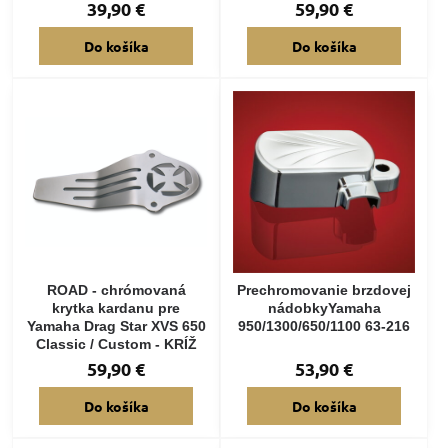
39,90 €
59,90 €
Do košíka
Do košíka
ROAD - chrómovaná
Prechromovanie brzdovej
krytka kardanu pre
nádobkyYamaha
Yamaha Drag Star XVS 650
950/1300/650/1100 63-216
Classic / Custom - KRÍŽ
59,90 €
53,90 €
Do košíka
Do košíka