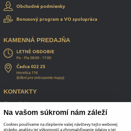
Obchodné podmienky
Bonusový program a VO spolupráca
KAMENNÁ PREDAJŇA
LETNÉ OBDOBIE
Po - Pia 08:00 - 17:00
Čadca 022 25
Horelica 116
(
klikni pre zobrazenie mapy
)
KONTAKTY
ChopperStyle s.r.o.
Na vašom súkromí nám záleží
Ing. Martin Murčo
+421 911 364 555
Cookies používame na zlepšenie vašej návštevy tejto webovej
stránky, analýzu jej výkonnosti a zhromažďovanie údajov o jej