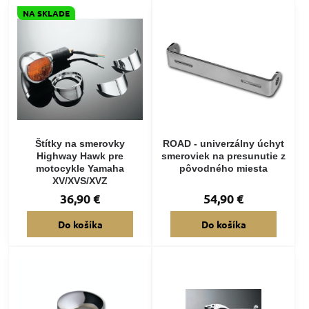
NA SKLADE
Štítky na smerovky
ROAD - univerzálny úchyt
Highway Hawk pre
smeroviek na presunutie z
motocykle Yamaha
pôvodného miesta
XV/XVS/XVZ
36,90 €
54,90 €
Do košíka
Do košíka