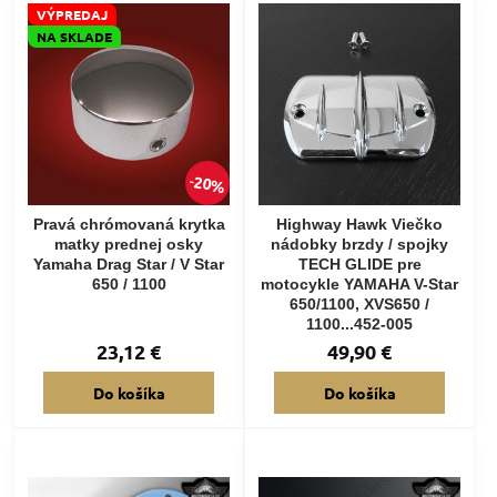
VÝPREDAJ
NA SKLADE
20%
Pravá chrómovaná krytka
Highway Hawk Viečko
matky prednej osky
nádobky brzdy / spojky
Yamaha Drag Star / V Star
TECH GLIDE pre
650 / 1100
motocykle YAMAHA V-Star
650/1100, XVS650 /
1100...452-005
23,12 €
49,90 €
Do košíka
Do košíka