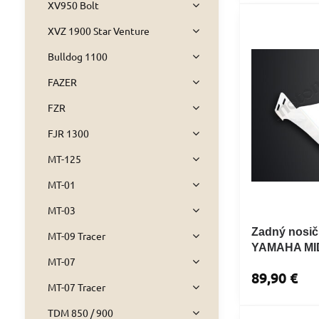
XV950 Bolt
XVZ 1900 Star Venture
Bulldog 1100
FAZER
FZR
FJR 1300
MT-125
MT-01
MT-03
Zadný nosič
MT-09 Tracer
YAMAHA MI
MT-07
89,90 €
MT-07 Tracer
TDM 850 / 900