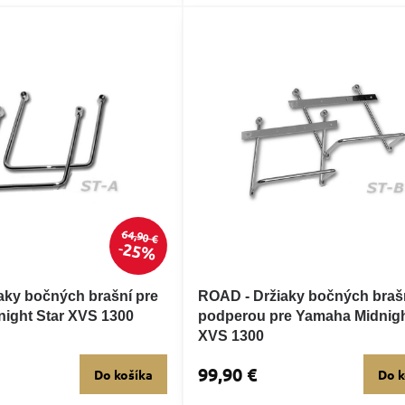
64,90 €
25%
aky bočných brašní pre
ROAD - Držiaky bočných braš
ight Star XVS 1300
podperou pre Yamaha Midnigh
XVS 1300
99,90 €
Do košíka
Do k