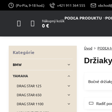
(Po-Pia, 9-18 hod.)
+421 911 364 555
obchod@
PODĽA PRODUKTU
PO
Nákupný košík
0 €
Úvod
PODĽA 
Kategórie
Držiaky
BMW
YAMAHA
Bočné držiak
DRAG STAR 125
DRAG STAR 650
Radiť po
DRAG STAR 1100