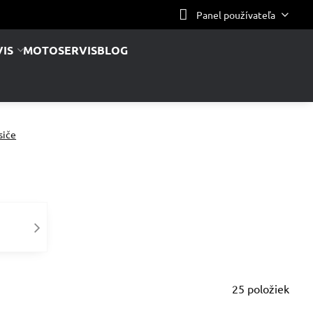
Panel používateľa
IS
MOTOSERVIS
BLOG
siče
25
položiek