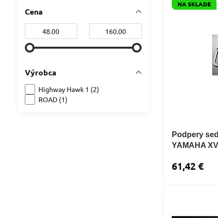
NA SKLADE
Cena
Od:
Do:
Výrobca
Highway Hawk 1 (2)
ROAD (1)
Podpery sed
YAMAHA XVS
61,42 €