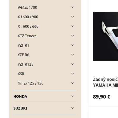
V-Max 1700
XJ 600 / 900
XT 600 / 660
XTZ Tenere
YZF R1
YZF R6
YZF R125
XSR
Zadný nosič
Nmax 125 / 150
YAMAHA MI
89,90 €
HONDA
SUZUKI