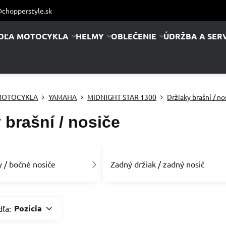
chopperstyle.sk
DĽA MOTOCYKLA
HELMY
OBLEČENIE
ÚDRŽBA A SERV
MOTOCYKLA
YAMAHA
MIDNIGHT STAR 1300
Držiaky brašní / no
 brašní / nosiče
y / bočné nosiče
Zadný držiak / zadný nosič
Pozícia
dľa: