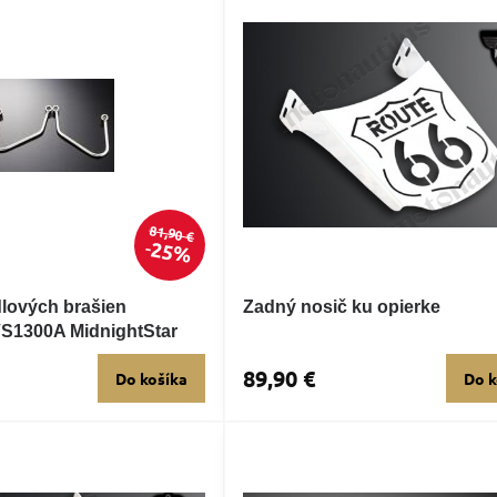
81,90 €
25%
lových brašien
Zadný nosič ku opierke
1300A MidnightStar
89,90 €
Do košíka
Do k