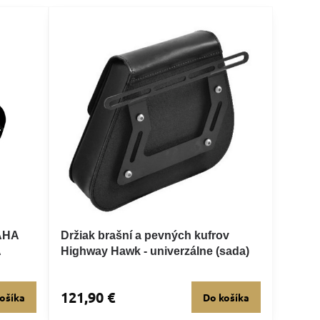
AHA
Držiak brašní a pevných kufrov
A
Highway Hawk - univerzálne (sada)
121,90 €
ošíka
Do košíka