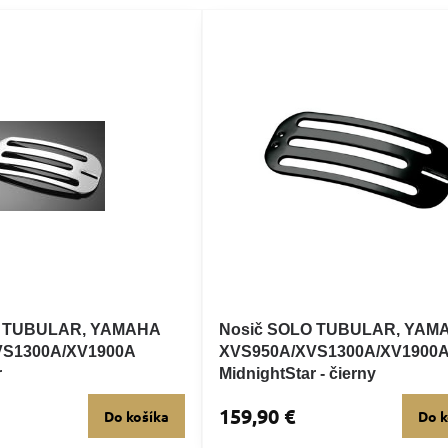
O TUBULAR, YAMAHA
Nosič SOLO TUBULAR, YAM
VS1300A/XV1900A
XVS950A/XVS1300A/XV1900
r
MidnightStar - čierny
159,90 €
Do košíka
Do k