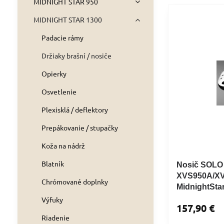
MIDNIGHT STAR 950
MIDNIGHT STAR 1300
Padacie rámy
Držiaky brašní / nosiče
Opierky
Osvetlenie
Plexisklá / deflektory
Prepákovanie / stupačky
Koža na nádrž
Blatník
Nosič SOL
XVS950A/X
Chrómované doplnky
MidnightSta
Výfuky
157,90 €
Riadenie