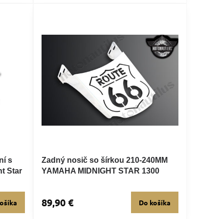
ní s
Zadný nosič so šírkou 210-240MM
t Star
YAMAHA MIDNIGHT STAR 1300
89,90 €
ošíka
Do košíka