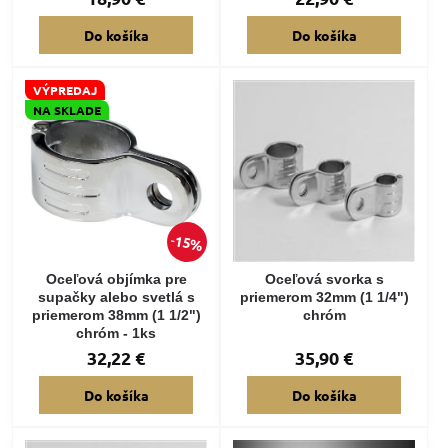
Do košíka
Do košíka
VÝPREDAJ
NA SKLADE
15%
Oceľová objímka pre
Oceľová svorka s
supačky alebo svetlá s
priemerom 32mm (1 1/4")
priemerom 38mm (1 1/2")
chróm
chróm - 1ks
32,22 €
35,90 €
Do košíka
Do košíka