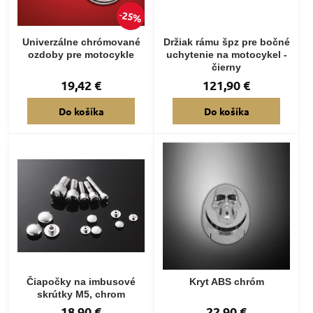
25%
Univerzálne chrómované
Držiak rámu špz pre bočné
ozdoby pre motocykle
uchytenie na motocykel -
čierny
19,42 €
121,90 €
Do košíka
Do košíka
Čiapočky na imbusové
Kryt ABS chróm
skrútky M5, chrom
18,90 €
22,90 €