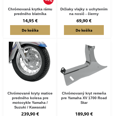
Chrómovaná krytka rámu
Držiaky vlajky s uchytením
predného blatníka
na nosič - čierny
14,95 €
69,90 €
Do košíka
Do košíka
Chrómované kryty matice
Chrómovaný kryt remeňa
predného kolesa pre
pre Yamaha XV 1700 Road
motocykle Yamaha /
Star
Suzuki / Kawasaki
239,90 €
189,90 €