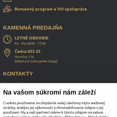
Bonusový program a VO spolupráca
KAMENNÁ PREDAJŇA
LETNÉ OBDOBIE
Po - Pia 08:00 - 17:00
Čadca 022 25
Horelica 116
(
klikni pre zobrazenie mapy
)
KONTAKTY
ChopperStyle s.r.o.
Na vašom súkromí nám záleží
Ing. Martin Murčo
+421 911 364 555
Cookies používame na zlepšenie vašej návštevy tejto webovej
stránky, analýzu jej výkonnosti a zhromažďovanie údajov o jej
používaní. My a naši partneri máme k týmto údajom na vašom
obchod​@chopperstyle​.sk
zariadení prístup alebo ich ukladáme. Kliknutím na „Prijať všetky