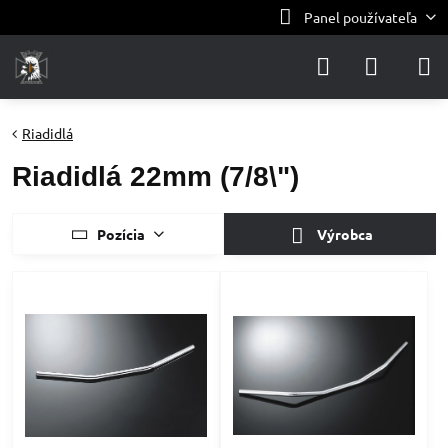
Panel používateľa
Riadidlá
Riadidlá 22mm (7/8\")
Pozícia
Výrobca