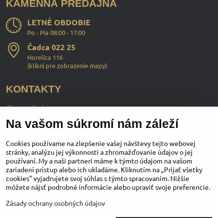
KAMENNÁ PREDAJŇA
LETNÉ OBDOBIE
Po - Pia 08:00 - 17:00
Čadca 022 25
Horelica 116
(
klikni pre zobrazenie mapy
)
KONTAKTY
ChopperStyle s.r.o.
Na vašom súkromí nám záleží
Ing. Martin Murčo
+421 911 364 555
Cookies používame na zlepšenie vašej návštevy tejto webovej
stránky, analýzu jej výkonnosti a zhromažďovanie údajov o jej
používaní. My a naši partneri máme k týmto údajom na vašom
obchod​@chopperstyle​.sk
zariadení prístup alebo ich ukladáme. Kliknutím na „Prijať všetky
cookies" vyjadrujete svoj súhlas s týmto spracovaním. Nižšie
môžete nájsť podrobné informácie alebo upraviť svoje preferencie.
Instagram
Facebook
Youtube
Zásady ochrany osobných údajov