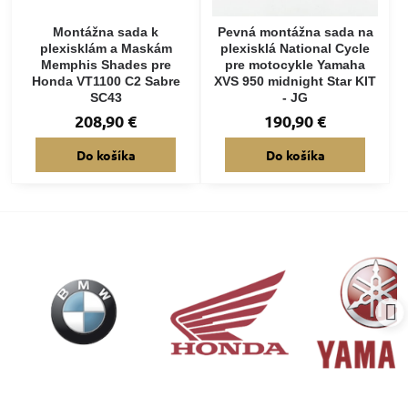
Montážna sada k
Pevná montážna sada na
plexisklám a Maskám
plexisklá National Cycle
Memphis Shades pre
pre motocykle Yamaha
Honda VT1100 C2 Sabre
XVS 950 midnight Star KIT
SC43
- JG
208,90 €
190,90 €
Do košíka
Do košíka