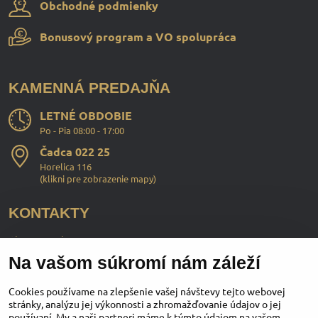
Obchodné podmienky
Bonusový program a VO spolupráca
KAMENNÁ PREDAJŇA
LETNÉ OBDOBIE
Po - Pia 08:00 - 17:00
Čadca 022 25
Horelica 116
(
klikni pre zobrazenie mapy
)
KONTAKTY
ChopperStyle s.r.o.
Na vašom súkromí nám záleží
Ing. Martin Murčo
+421 911 364 555
Cookies používame na zlepšenie vašej návštevy tejto webovej
stránky, analýzu jej výkonnosti a zhromažďovanie údajov o jej
používaní. My a naši partneri máme k týmto údajom na vašom