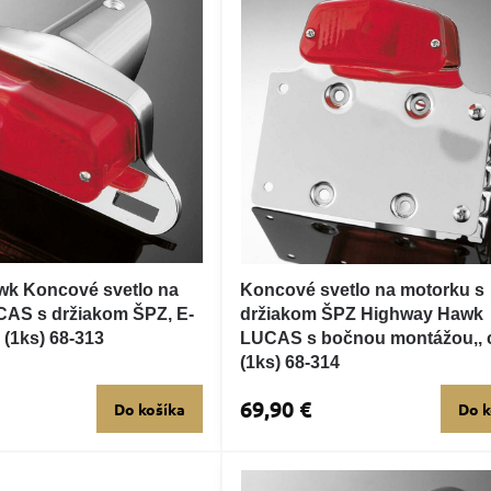
k Koncové svetlo na
Koncové svetlo na motorku s
AS s držiakom ŠPZ, E-
držiakom ŠPZ Highway Hawk
 (1ks) 68-313
LUCAS s bočnou montážou,,
(1ks) 68-314
69,90 €
Do košíka
Do k