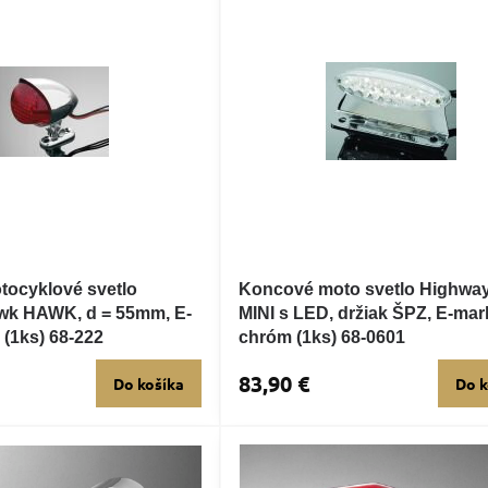
ocyklové svetlo
Koncové moto svetlo Highwa
wk HAWK, d = 55mm, E-
MINI s LED, držiak ŠPZ, E-mar
 (1ks) 68-222
chróm (1ks) 68-0601
83,90 €
Do košíka
Do k