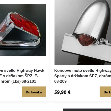
é svetlo Highway Hawk
Koncové moto svetlo Highwa
s držiakom ŠPZ, E-
Sparty s držiakom ŠPZ, chróm
chróm (1ks) 68-2101
68-209
59,90 €
Do košíka
Do k