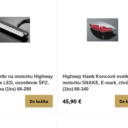
tlo na motorku Highway
Highway Hawk Koncové svetl
 LED, osvetlenie ŠPZ,
motorku SNAKE, E-mark, chr
na (1ks) 68-290
(1ks) 68-340
45,90 €
Do košíka
Do k