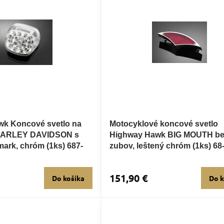
k Koncové svetlo na
Motocyklové koncové svetlo
HARLEY DAVIDSON s
Highway Hawk BIG MOUTH b
mark, chróm (1ks) 687-
zubov, leštený chróm (1ks) 68
151,90 €
Do košíka
Do k