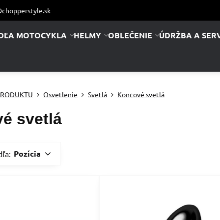
chopperstyle.sk
DĽA MOTOCYKLA
HELMY
OBLEČENIE
ÚDRŽBA A SERV
PRODUKTU
Osvetlenie
Svetlá
Koncové svetlá
é svetlá
Pozícia
dľa: