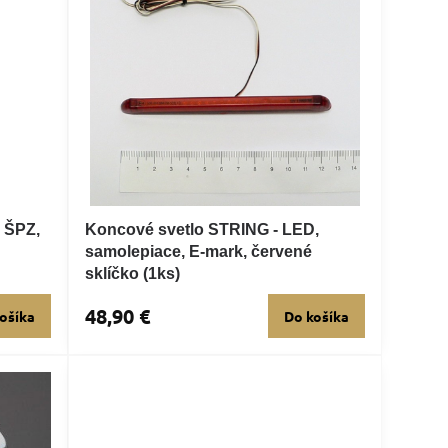
 ŠPZ,
Koncové svetlo STRING - LED,
samolepiace, E-mark, červené
sklíčko (1ks)
48,90 €
ošíka
Do košíka