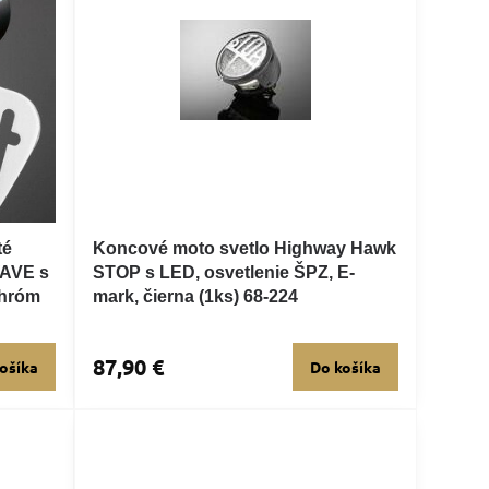
té
Koncové moto svetlo Highway Hawk
WAVE s
STOP s LED, osvetlenie ŠPZ, E-
chróm
mark, čierna (1ks) 68-224
87,90 €
ošíka
Do košíka