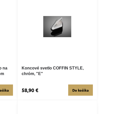
o na
Koncové svetlo COFFIN STYLE,
óm
chróm, "E"
58,90 €
ošíka
Do košíka