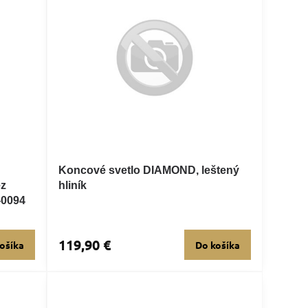
Koncové svetlo DIAMOND, leštený
ez
hliník
-0094
119,90 €
ošíka
Do košíka