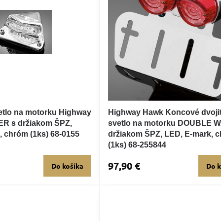
tlo na motorku Highway
Highway Hawk Koncové dvoji
R s držiakom ŠPZ,
svetlo na motorku DOUBLE 
, chróm (1ks) 68-0155
držiakom ŠPZ, LED, E-mark, 
(1ks) 68-255844
97,90 €
Do košíka
Do k