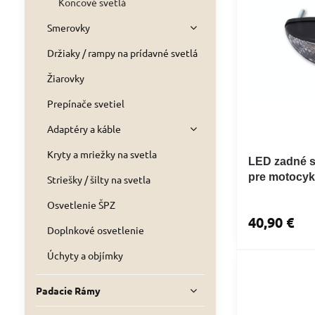
Koncové svetlá
Smerovky
Držiaky / rampy na prídavné svetlá
Žiarovky
Prepínače svetiel
Adaptéry a káble
Kryty a mriežky na svetla
LED zadné s
pre motocyk
Striešky / šilty na svetla
Osvetlenie ŠPZ
40,90 €
Doplnkové osvetlenie
Úchyty a objímky
Padacie Rámy