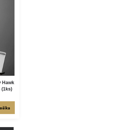
y Hawk
 (1ks)
ošíka