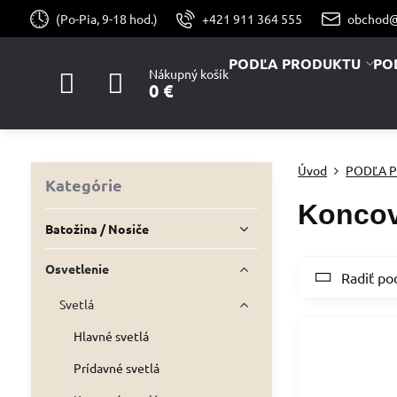
(Po-Pia, 9-18 hod.)
+421 911 364 555
obchod@
PODĽA PRODUKTU
PO
Nákupný košík
0 €
Úvod
PODĽA 
Kategórie
Koncov
Batožina / Nosiče
Osvetlenie
Radiť po
Svetlá
Hlavné svetlá
Prídavné svetlá