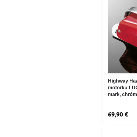
Highway Haw
motorku LUC
mark, chróm
69,90 €