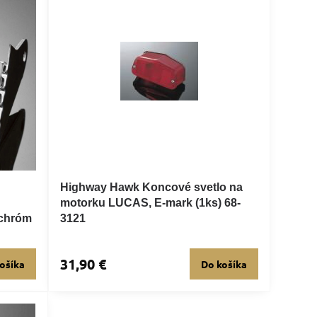
Highway Hawk Koncové svetlo na
motorku LUCAS, E-mark (1ks) 68-
 chróm
3121
31,90 €
ošíka
Do košíka