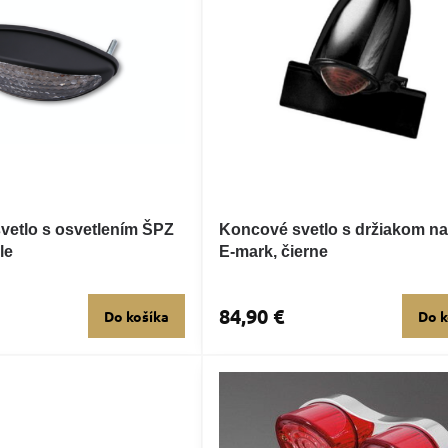
vetlo s osvetlením ŠPZ
Koncové svetlo s držiakom na
le
E-mark, čierne
84,90 €
Do košíka
Do k