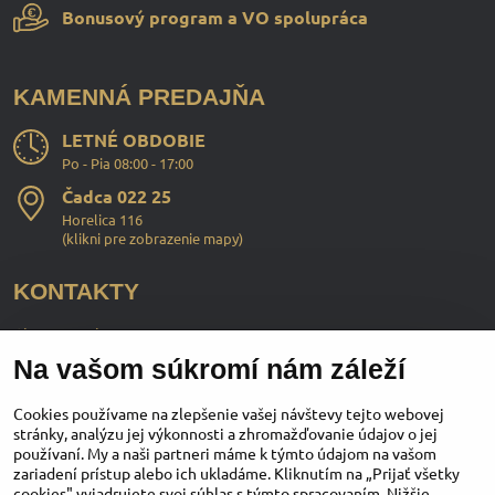
Bonusový program a VO spolupráca
KAMENNÁ PREDAJŇA
LETNÉ OBDOBIE
Po - Pia 08:00 - 17:00
Čadca 022 25
Horelica 116
(
klikni pre zobrazenie mapy
)
KONTAKTY
ChopperStyle s.r.o.
Na vašom súkromí nám záleží
Ing. Martin Murčo
+421 911 364 555
Cookies používame na zlepšenie vašej návštevy tejto webovej
stránky, analýzu jej výkonnosti a zhromažďovanie údajov o jej
používaní. My a naši partneri máme k týmto údajom na vašom
obchod​@chopperstyle​.sk
zariadení prístup alebo ich ukladáme. Kliknutím na „Prijať všetky
cookies" vyjadrujete svoj súhlas s týmto spracovaním. Nižšie