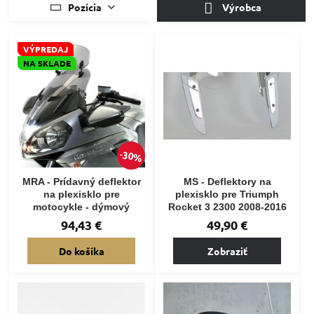
Pozícia
Výrobca
VÝPREDAJ
NA SKLADE
30%
MRA - Prídavný deflektor
MS - Deflektory na
na plexisklo pre
plexisklo pre Triumph
motocykle - dýmový
Rocket 3 2300 2008-2016
94,43 €
49,90 €
Do košíka
Zobraziť