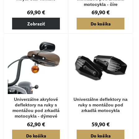
motocykla - číre
69,90 €
69,90 €
Zobraziť
Do košíka
Univerzálne akrylové
Univerzálne deflektory na
deflektory na ruky s
ruky s montážou pod
montážou pod zrkadlá
zrkadlá motocykla
motocykla - dýmové
62,90 €
59,90 €
Do košíka
Do košíka