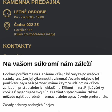
KAMENNÁ PREDAJŇA
LETNÉ OBDOBIE
Po - Pia 08:00 - 17:00
Čadca 022 25
Horelica 116
(
klikni pre zobrazenie mapy
)
KONTAKTY
ChopperStyle s.r.o.
Na vašom súkromí nám záleží
Ing. Martin Murčo
+421 911 364 555
Cookies používame na zlepšenie vašej návštevy tejto webovej
stránky, analýzu jej výkonnosti a zhromažďovanie údajov o jej
používaní. My a naši partneri máme k týmto údajom na vašom
obchod​@chopperstyle​.sk
zariadení prístup alebo ich ukladáme. Kliknutím na „Prijať všetky
cookies" vyjadrujete svoj súhlas s týmto spracovaním. Nižšie
môžete nájsť podrobné informácie alebo upraviť svoje preferencie.
Instagram
Facebook
Youtube
Zásady ochrany osobných údajov