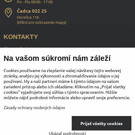
Po - Pia 08:00 - 17:00
Čadca 022 25
Horelica 116
(
klikni pre zobrazenie mapy
)
KONTAKTY
ChopperStyle s.r.o.
Na vašom súkromí nám záleží
Ing. Martin Murčo
+421 911 364 555
Cookies používame na zlepšenie vašej návštevy tejto webovej
stránky, analýzu jej výkonnosti a zhromažďovanie údajov o jej
používaní. My a naši partneri máme k týmto údajom na vašom
obchod​@chopperstyle​.sk
zariadení prístup alebo ich ukladáme. Kliknutím na „Prijať všetky
cookies" vyjadrujete svoj súhlas s týmto spracovaním. Nižšie
môžete nájsť podrobné informácie alebo upraviť svoje preferencie.
Instagram
Facebook
Youtube
Zásady ochrany osobných údajov
©
2026
Copyright
Prijať všetky cookies
Predvoľby súkromia
Zásady ochrany osobných údajov
Ukázať podrobnosti
Vytvorené pomocou:
BiznisWeb.sk