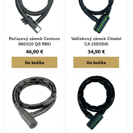
Reťazový zámok Centuro
Valčekový zámok Citadel
860/110 QS RBU
CA 150/25/K
46,90 €
34,90 €
Do košíka
Do košíka