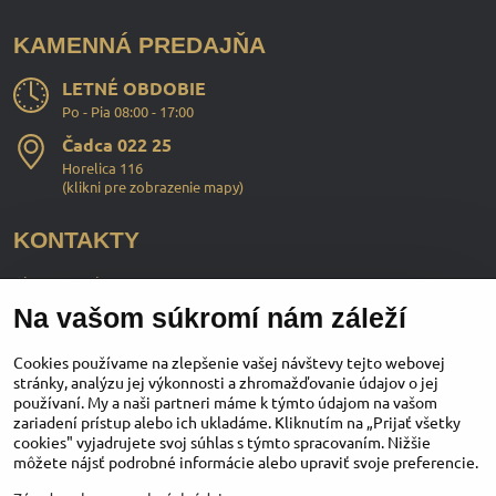
KAMENNÁ PREDAJŇA
LETNÉ OBDOBIE
Po - Pia 08:00 - 17:00
Čadca 022 25
Horelica 116
(
klikni pre zobrazenie mapy
)
KONTAKTY
ChopperStyle s.r.o.
Na vašom súkromí nám záleží
Ing. Martin Murčo
+421 911 364 555
Cookies používame na zlepšenie vašej návštevy tejto webovej
stránky, analýzu jej výkonnosti a zhromažďovanie údajov o jej
používaní. My a naši partneri máme k týmto údajom na vašom
obchod​@chopperstyle​.sk
zariadení prístup alebo ich ukladáme. Kliknutím na „Prijať všetky
cookies" vyjadrujete svoj súhlas s týmto spracovaním. Nižšie
môžete nájsť podrobné informácie alebo upraviť svoje preferencie.