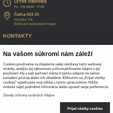
LETNÉ OBDOBIE
Po - Pia 08:00 - 17:00
Čadca 022 25
Horelica 116
(
klikni pre zobrazenie mapy
)
KONTAKTY
ChopperStyle s.r.o.
Na vašom súkromí nám záleží
Ing. Martin Murčo
+421 911 364 555
Cookies používame na zlepšenie vašej návštevy tejto webovej
stránky, analýzu jej výkonnosti a zhromažďovanie údajov o jej
používaní. My a naši partneri máme k týmto údajom na vašom
obchod​@chopperstyle​.sk
zariadení prístup alebo ich ukladáme. Kliknutím na „Prijať všetky
cookies" vyjadrujete svoj súhlas s týmto spracovaním. Nižšie
môžete nájsť podrobné informácie alebo upraviť svoje preferencie.
Instagram
Facebook
Youtube
Zásady ochrany osobných údajov
©
2026
Copyright
Prijať všetky cookies
Predvoľby súkromia
Zásady ochrany osobných údajov