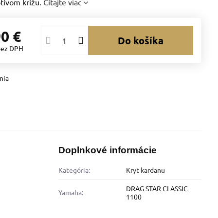
tívom krížu.
Čítajte viac
90 €
Do košíka
bez DPH
nia
Doplnkové informácie
Kategória:
Kryt kardanu
DRAG STAR CLASSIC
Yamaha:
1100