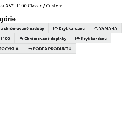
ar XVS 1100 Classic / Custom
egórie
y a chrómované ozdoby
Kryt kardanu
YAMAHA
 1100
Chrómované doplnky
Kryt kardanu
TOCYKLA
PODĽA PRODUKTU