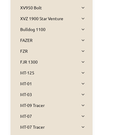
XV950 Bolt
XVZ 1900 Star Venture
Bulldog 1100
FAZER
FZR
FJR 1300
MT-125
MT-01
MT-03
MT-09 Tracer
MT-07
MT-07 Tracer