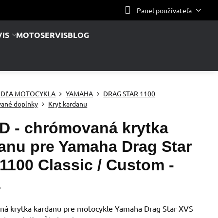
Panel používateľa
IS
MOTOSERVIS
BLOG
DĽA MOTOCYKLA
YAMAHA
DRAG STAR 1100
ané doplnky
Kryt kardanu
 - chrómovaná krytka
anu pre Yamaha Drag Star
1100 Classic / Custom -
Ž
á krytka kardanu pre motocykle Yamaha Drag Star XVS