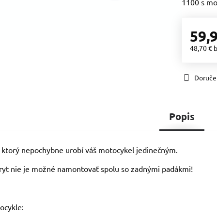
1100 s mo
59,
48,70 €
Doruče
Popis
, ktorý nepochybne urobí váš motocykel jedinečným.
ryt nie je možné namontovať spolu so zadnými padákmi!
ocykle: