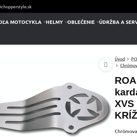
chopperstyle.sk
DĽA MOTOCYKLA
HELMY
OBLEČENIE
ÚDRŽBA A SERV
Úvod
PO
Chrómov
ROAD
kard
XVS 
KRÍ
Chrómovan