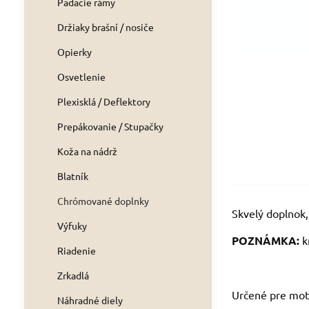
Padacie rámy
Držiaky brašní / nosiče
Opierky
Osvetlenie
Plexisklá / Deflektory
Prepákovanie / Stupačky
Koža na nádrž
Blatník
Chrómované doplnky
Skvelý doplnok
Výfuky
POZNÁMKA:
k
Riadenie
Zrkadlá
Určené pre mot
Náhradné diely