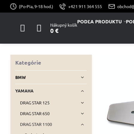
(Po-Pia, 9-18 hod.)
+421 911 364 555
obchod@
PODĽA PRODUKTU
PO
Nákupný košík
0 €
Kategórie
BMW
YAMAHA
DRAG STAR 125
DRAG STAR 650
DRAG STAR 1100