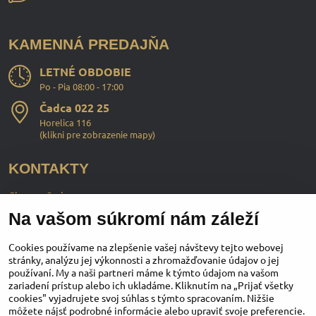
KAMENNÁ PREDAJŇA
LETNÉ OBDOBIE
Po - Pia 08:00 - 17:00
Čadca 022 25
Horelica 116
(
klikni pre zobrazenie mapy
)
KONTAKTY
ChopperStyle s.r.o.
Na vašom súkromí nám záleží
Ing. Martin Murčo
+421 911 364 555
Cookies používame na zlepšenie vašej návštevy tejto webovej
stránky, analýzu jej výkonnosti a zhromažďovanie údajov o jej
používaní. My a naši partneri máme k týmto údajom na vašom
obchod​@chopperstyle​.sk
zariadení prístup alebo ich ukladáme. Kliknutím na „Prijať všetky
cookies" vyjadrujete svoj súhlas s týmto spracovaním. Nižšie
môžete nájsť podrobné informácie alebo upraviť svoje preferencie.