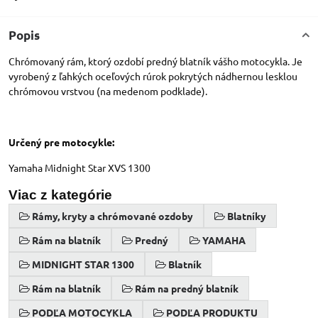
Popis
Chrómovaný rám, ktorý ozdobí predný blatník vášho motocykla. Je
vyrobený z ľahkých oceľových rúrok pokrytých nádhernou lesklou
chrómovou vrstvou (na medenom podklade).
Určený pre motocykle:
Yamaha Midnight Star XVS 1300
Viac z kategórie
Rámy, kryty a chrómované ozdoby
Blatníky
Rám na blatník
Predný
YAMAHA
MIDNIGHT STAR 1300
Blatník
Rám na blatník
Rám na predný blatník
PODĽA MOTOCYKLA
PODĽA PRODUKTU