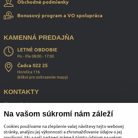
Obchodné podmienky
Bonusový program a VO spolupráca
KAMENNÁ PREDAJŇA
LETNÉ OBDOBIE
Po - Pia 08:00 - 17:00
Čadca 022 25
Horelica 116
(
klikni pre zobrazenie mapy
)
KONTAKTY
ChopperStyle s.r.o.
Na vašom súkromí nám záleží
Ing. Martin Murčo
+421 911 364 555
Cookies používame na zlepšenie vašej návštevy tejto webovej
stránky, analýzu jej výkonnosti a zhromažďovanie údajov o jej
používaní. My a naši partneri máme k týmto údajom na vašom