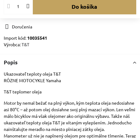
Do košíka
Doručenia
Import kód:
10035541
Výrobca:
T&T
Popis
Ukazovateľ teploty oleja T&T
RÔZNE MOTOCYKLE Yamaha
T&T teplomer oleja
Motor by nemal bežať na plný výkon, kým teplota oleja nedosiahne
asi 80°C – až potom olej dosiahne svoj plný mazací výkon. Len veľmi
málo bicyklov má však olejomer ako originálnu výbavu. Takže náš
ukazovateľ teploty oleja T&T je vítaným vylepšením. Jednoducho
nainštalujte meradlo na miesto plniacej zátky oleja.
Manometer už nie je naplnený olejom pre optimálne tlmenie. Teraz