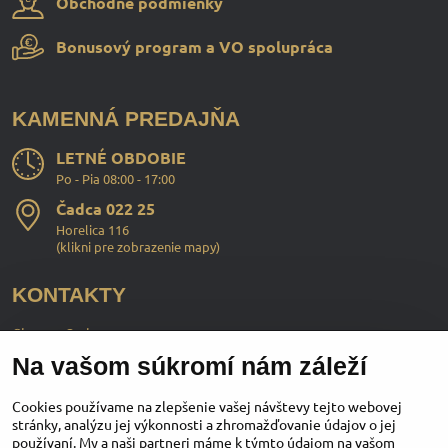
Obchodné podmienky
Bonusový program a VO spolupráca
KAMENNÁ PREDAJŇA
LETNÉ OBDOBIE
Po - Pia 08:00 - 17:00
Čadca 022 25
Horelica 116
(
klikni pre zobrazenie mapy
)
KONTAKTY
ChopperStyle s.r.o.
Na vašom súkromí nám záleží
Ing. Martin Murčo
+421 911 364 555
Cookies používame na zlepšenie vašej návštevy tejto webovej
stránky, analýzu jej výkonnosti a zhromažďovanie údajov o jej
používaní. My a naši partneri máme k týmto údajom na vašom