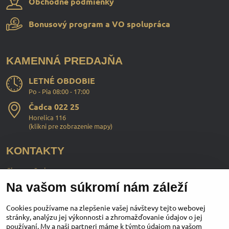
Obchodné podmienky
Bonusový program a VO spolupráca
KAMENNÁ PREDAJŇA
LETNÉ OBDOBIE
Po - Pia 08:00 - 17:00
Čadca 022 25
Horelica 116
(
klikni pre zobrazenie mapy
)
KONTAKTY
ChopperStyle s.r.o.
Na vašom súkromí nám záleží
Ing. Martin Murčo
+421 911 364 555
Cookies používame na zlepšenie vašej návštevy tejto webovej
stránky, analýzu jej výkonnosti a zhromažďovanie údajov o jej
používaní. My a naši partneri máme k týmto údajom na vašom