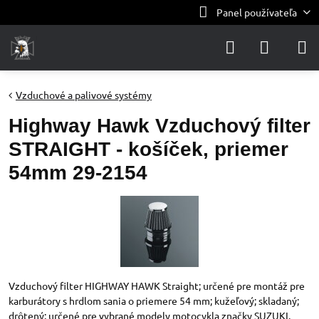
Panel používateľa
Vzduchové a palivové systémy
Highway Hawk Vzduchový filter
STRAIGHT - košíček, priemer
54mm 29-2154
Vzduchový filter HIGHWAY HAWK Straight; určené pre montáž pre
karburátory s hrdlom sania o priemere 54 mm; kužeľový; skladaný;
drôtený; určené pre vybrané modely motocykla značky SUZUKI.