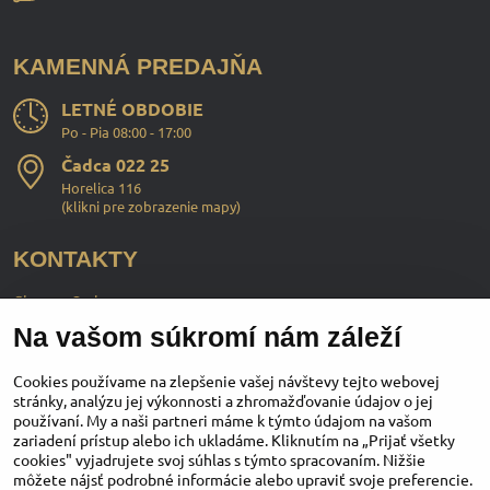
KAMENNÁ PREDAJŇA
LETNÉ OBDOBIE
Po - Pia 08:00 - 17:00
Čadca 022 25
Horelica 116
(
klikni pre zobrazenie mapy
)
KONTAKTY
ChopperStyle s.r.o.
Na vašom súkromí nám záleží
Ing. Martin Murčo
+421 911 364 555
Cookies používame na zlepšenie vašej návštevy tejto webovej
stránky, analýzu jej výkonnosti a zhromažďovanie údajov o jej
používaní. My a naši partneri máme k týmto údajom na vašom
obchod​@chopperstyle​.sk
zariadení prístup alebo ich ukladáme. Kliknutím na „Prijať všetky
cookies" vyjadrujete svoj súhlas s týmto spracovaním. Nižšie
môžete nájsť podrobné informácie alebo upraviť svoje preferencie.