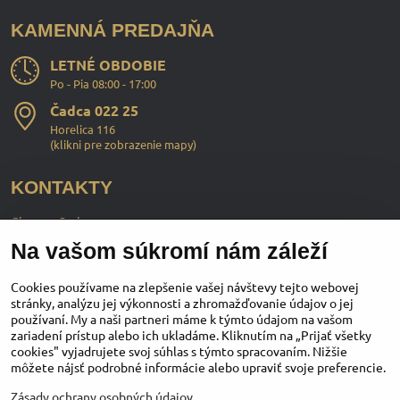
KAMENNÁ PREDAJŇA
LETNÉ OBDOBIE
Po - Pia 08:00 - 17:00
Čadca 022 25
Horelica 116
(
klikni pre zobrazenie mapy
)
KONTAKTY
ChopperStyle s.r.o.
Na vašom súkromí nám záleží
Ing. Martin Murčo
+421 911 364 555
Cookies používame na zlepšenie vašej návštevy tejto webovej
stránky, analýzu jej výkonnosti a zhromažďovanie údajov o jej
používaní. My a naši partneri máme k týmto údajom na vašom
obchod​@chopperstyle​.sk
zariadení prístup alebo ich ukladáme. Kliknutím na „Prijať všetky
cookies" vyjadrujete svoj súhlas s týmto spracovaním. Nižšie
môžete nájsť podrobné informácie alebo upraviť svoje preferencie.
Instagram
Facebook
Youtube
Zásady ochrany osobných údajov