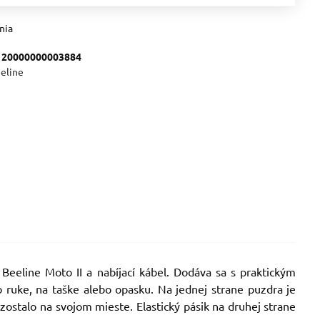
nia
:
20000000003884
eline
eeline Moto II a nabíjací kábel. Dodáva sa s praktickým
 ruke, na taške alebo opasku. Na jednej strane puzdra je
 zostalo na svojom mieste. Elastický pásik na druhej strane