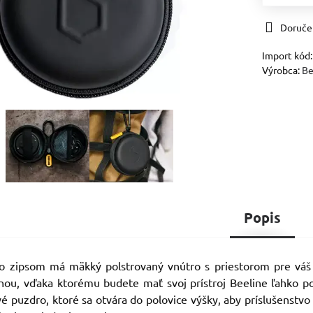
Doruče
Import kód
Výrobca:
Be
Popis
o zipsom má mäkký polstrovaný vnútro s priestorom pre váš B
nou, vďaka ktorému budete mať svoj prístroj Beeline ľahko po
vé puzdro, ktoré sa otvára do polovice výšky, aby príslušenstvo