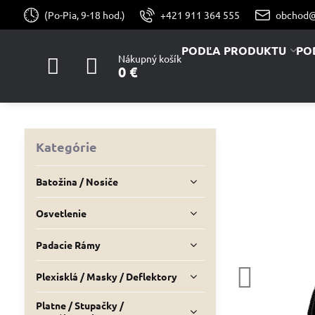
(Po-Pia, 9-18 hod.)
+421 911 364 555
obchod@
PODĽA PRODUKTU
PO
Nákupný košík
0 €
Kategórie
Batožina / Nosiče
Osvetlenie
Padacie Rámy
Plexisklá / Masky / Deflektory
Platne / Stupačky /