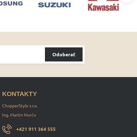
Odoberať
KONTAKTY
ChopperStyle s.r.o.
Ing. Martin Murčo
+421 911 364 555