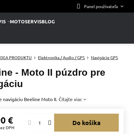
Panel používateľa
IS
MOTOSERVIS
BLOG
DĽA PRODUKTU
Elektronika / Audio / GPS
Navigácie GPS
ine - Moto II púzdro pre
gáciu
 navigáciu Beeline Moto II.
Čítajte viac
90 €
Do košíka
bez DPH