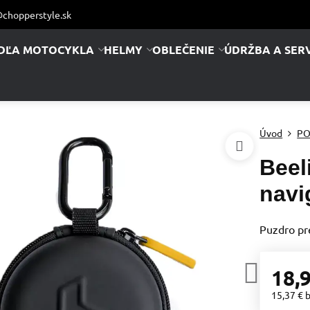
chopperstyle.sk
DĽA MOTOCYKLA
HELMY
OBLEČENIE
ÚDRŽBA A SERV
Úvod
PO
Beel
navi
Puzdro pre
18,
15,37 €