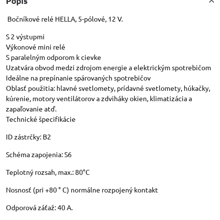
Popis
Bočníkové relé HELLA, 5-pólové, 12 V.
S 2 výstupmi
Výkonové mini relé
S paralelným odporom k cievke
Uzatvára obvod medzi zdrojom energie a elektrickým spotrebičom
Ideálne na prepínanie spárovaných spotrebičov
Oblasť použitia: hlavné svetlomety, prídavné svetlomety, húkačky,
kúrenie, motory ventilátorov a zdviháky okien, klimatizácia a
zapaľovanie atď.
Technické špecifikácie
ID zástrčky: B2
Schéma zapojenia: S6
Teplotný rozsah, max.: 80°C
Nosnosť (pri +80 ° C) normálne rozpojený kontakt
Odporová záťaž: 40 A.