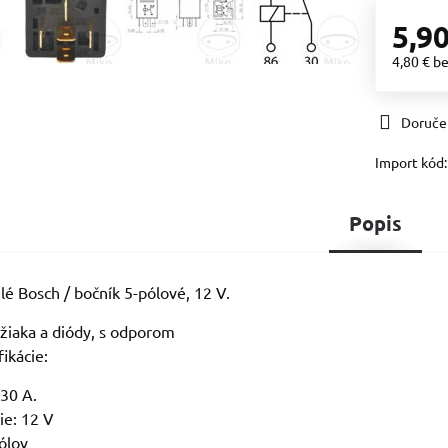
5,90
4,80 €
b
Doruče
Import kód
Popis
lé Bosch / bočník 5-pólové, 12 V.
ržiaka a diódy, s odporom
ikácie:
30 A.
ie: 12 V
ólov