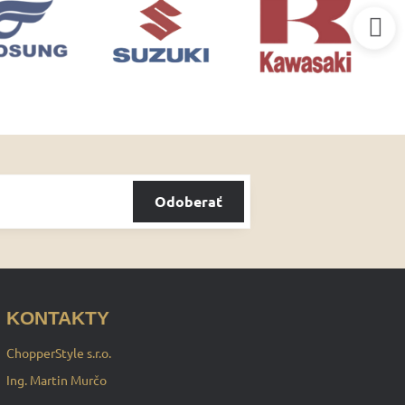
Odoberať
KONTAKTY
ChopperStyle s.r.o.
Ing. Martin Murčo