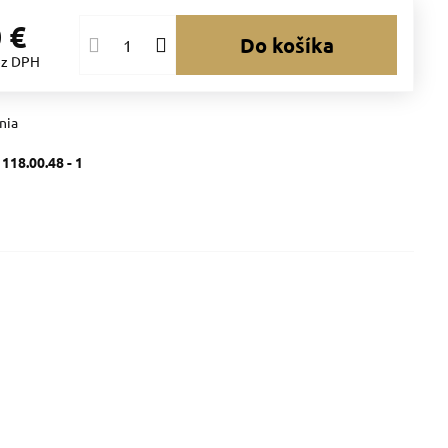
 €
Do košíka
ez DPH
nia
:
118.00.48 - 1