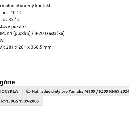
ormálne otvorený kontakt
 od: -40 ° C
 až: 85 ° C
stové puzdro
 IP5K4 (púzdro) / IP20 (zástrčka)
ov
): 281 x 281 x 368,5 mm
egórie
TOCYKLA
Náhradné diely pre Yamaha MT09 / FZ09 RN69 202
R1150GS 1999-2005