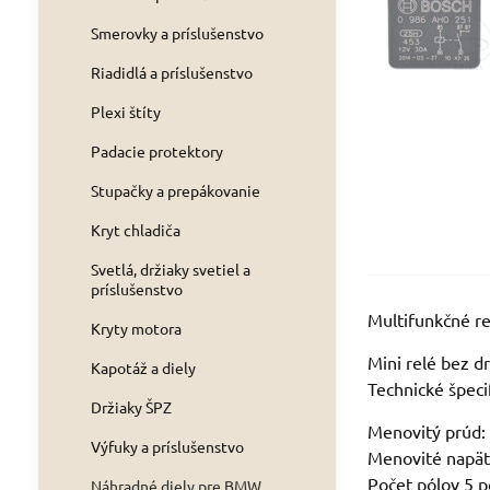
Smerovky a príslušenstvo
Riadidlá a príslušenstvo
Plexi štíty
Padacie protektory
Stupačky a prepákovanie
Kryt chladiča
Svetlá, držiaky svetiel a
príslušenstvo
Multifunkčné re
Kryty motora
Mini relé bez d
Kapotáž a diely
Technické špecif
Držiaky ŠPZ
Menovitý prúd: 
Výfuky a príslušenstvo
Menovité napät
Počet pólov 5 p
Náhradné diely pre BMW