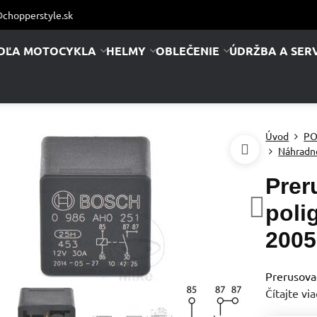
chopperstyle.sk
DĽA MOTOCYKLA
HELMY
OBLEČENIE
ÚDRŽBA A SERV
Úvod
PO
Náhradn
Prer
poli
2005
Prerusova
Čítajte via