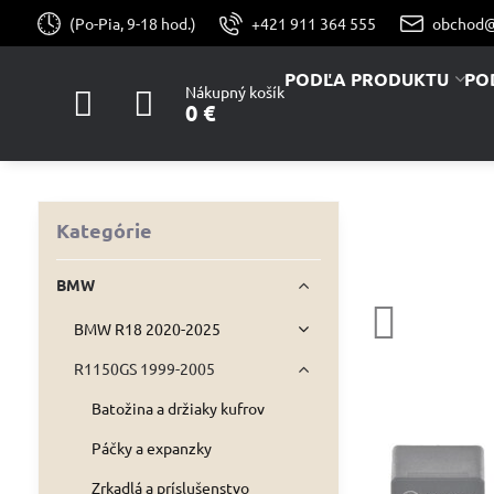
(Po-Pia, 9-18 hod.)
+421 911 364 555
obchod@
PODĽA PRODUKTU
PO
Nákupný košík
0 €
Kategórie
BMW
BMW R18 2020-2025
R1150GS 1999-2005
Batožina a držiaky kufrov
Páčky a expanzky
Zrkadlá a príslušenstvo