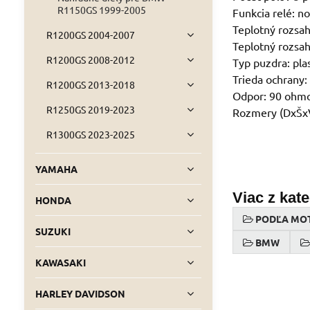
R1150GS 1999-2005
Funkcia relé: n
Teplotný rozsah
R1200GS 2004-2007
Teplotný rozsah
R1200GS 2008-2012
Typ puzdra: pla
Trieda ochrany:
R1200GS 2013-2018
Odpor: 90 ohm
R1250GS 2019-2023
Rozmery (DxŠxV
R1300GS 2023-2025
YAMAHA
Viac z kat
HONDA
PODĽA MO
SUZUKI
BMW
KAWASAKI
HARLEY DAVIDSON