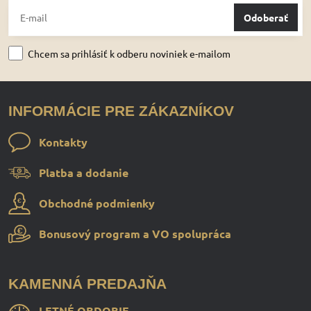
Odoberať
Chcem sa prihlásiť k odberu noviniek e-mailom
INFORMÁCIE PRE ZÁKAZNÍKOV
Kontakty
Platba a dodanie
Obchodné podmienky
Bonusový program a VO spolupráca
KAMENNÁ PREDAJŇA
LETNÉ OBDOBIE