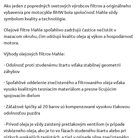
Ako jeden z popredných svetových výrobcov filtrov a originálneho
vybavenia pre motocykle BMW bola spoločnosť Mahle vždy
symbolom kvality a technológie.
Olejové filtre Mahle spoľahlivo zadržujú častice nečistôt v
mazacom okruhu, čím udržujú kvalitu oleja aj výkon a hospodárnosť
motora.
Výhody olejových filtrov Mahle:
- Odolnosť proti studenému štartu vďaka stabilnej geometrii
záhybov
- Spoľahlivé oddelenie znečisteného a filtrovaného oleja vďaka
vysoko kvalitným tesniacim materiálom a presne lícujúcim
spojovacím dielom
- Záťažové špičky až 20 barov sú kompenzované vysokou tlakovou
odolnosťou puzdra
- Prívod oleja je vždy zaistený pretlakovým ventilom (v prípade
viskózneho oleja, ako je to vo fázach studeného štartu alebo pri
nízkych vonkajších teplotách, a tiež v prípade silne znečisteného