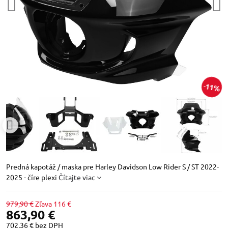
11%
Predná kapotáž / maska pre Harley Davidson Low Rider S / ST 2022-
2025 - číre plexi
Čítajte viac
979,90 €
Zľava
116 €
863,90 €
702,36 €
bez DPH