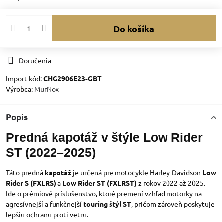
Do košíka
Doručenia
Import kód:
CHG2906E23-GBT
Výrobca:
MurNox
Popis
Predná kapotáž v štýle Low Rider
ST (2022–2025)
Táto predná
kapotáž
je určená pre motocykle Harley-Davidson
Low
Rider S (FXLRS)
a
Low Rider ST (FXLRST)
z rokov 2022 až 2025.
Ide o prémiové príslušenstvo, ktoré premení vzhľad motorky na
agresívnejší a funkčnejší
touring štýl ST
, pričom zároveň poskytuje
lepšiu ochranu proti vetru.