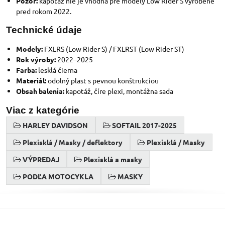
Pozor:
kapotáž nie je vhodná pre modely Low Rider S vyrobené
pred rokom 2022.
Technické údaje
Modely:
FXLRS (Low Rider S) / FXLRST (Low Rider ST)
Rok výroby:
2022–2025
Farba:
lesklá čierna
Materiál:
odolný plast s pevnou konštrukciou
Obsah balenia:
kapotáž, číre plexi, montážna sada
Viac z kategórie
HARLEY DAVIDSON
SOFTAIL 2017-2025
Plexisklá / Masky / deflektory
Plexisklá / Masky
VÝPREDAJ
Plexisklá a masky
PODĽA MOTOCYKLA
MASKY