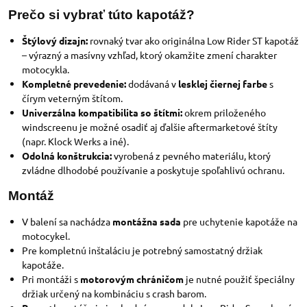
Prečo si vybrať túto kapotáž?
Štýlový dizajn:
rovnaký tvar ako originálna Low Rider ST kapotáž
– výrazný a masívny vzhľad, ktorý okamžite zmení charakter
motocykla.
Kompletné prevedenie:
dodávaná v
lesklej čiernej farbe
s
čírym veterným štítom.
Univerzálna kompatibilita so štítmi:
okrem priloženého
windscreenu je možné osadiť aj ďalšie aftermarketové štíty
(napr. Klock Werks a iné).
Odolná konštrukcia:
vyrobená z pevného materiálu, ktorý
zvládne dlhodobé používanie a poskytuje spoľahlivú ochranu.
Montáž
V balení sa nachádza
montážna sada
pre uchytenie kapotáže na
motocykel.
Pre kompletnú inštaláciu je potrebný samostatný držiak
kapotáže.
Pri montáži s
motorovým chráničom
je nutné použiť špeciálny
držiak určený na kombináciu s crash barom.