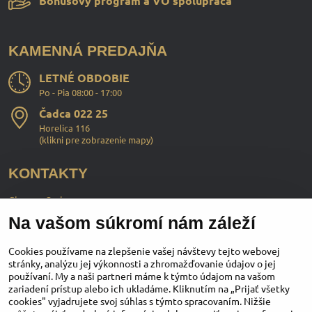
Bonusový program a VO spolupráca
KAMENNÁ PREDAJŇA
LETNÉ OBDOBIE
Po - Pia 08:00 - 17:00
Čadca 022 25
Horelica 116
(
klikni pre zobrazenie mapy
)
KONTAKTY
ChopperStyle s.r.o.
Na vašom súkromí nám záleží
Ing. Martin Murčo
+421 911 364 555
Cookies používame na zlepšenie vašej návštevy tejto webovej
stránky, analýzu jej výkonnosti a zhromažďovanie údajov o jej
používaní. My a naši partneri máme k týmto údajom na vašom
obchod​@chopperstyle​.sk
zariadení prístup alebo ich ukladáme. Kliknutím na „Prijať všetky
cookies" vyjadrujete svoj súhlas s týmto spracovaním. Nižšie