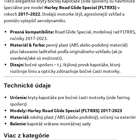
Tieto elegantné kryty bočnej kapotáže (side spoilers) sú navrhnuté
špeciálne pre model
Harley Road Glide Special (FLTRXS)
v
rokoch
2017–2022
. Dodajú motorke štýl, agresívnejší vzhľad a
pomôžu vylepšiť aerodynamiku.
Presná kompatibilita:
Road Glide Special, modelový rad FLTRXS,
ročníky 2017-2023.
Materiál & farba:
pevný plast (ABS alebo podobný materiál)
plus lakovanie laditeľné podľa originálneho vzhľadu (ak je
uvedené/aké sú možnosti).
Dizajn:
bočné spoilers – t.j. štýlový prvok kapotáže, ktorý
rozširuje líniu a opticky zdôrazňuje bočné časti motorky.
Technické údaje
Určenie:
kryty kapotáže pre bočné časti motorky (side fairing
spoilers)
Modely
:
Harley Road Glide Special (FLTRXS) 2017-2023
Materiál:
odolný plast / ABS (alebo podobný), určený na exteriér
Balenie:
kapotáž vrátane montážnej sady
Viac z kategórie