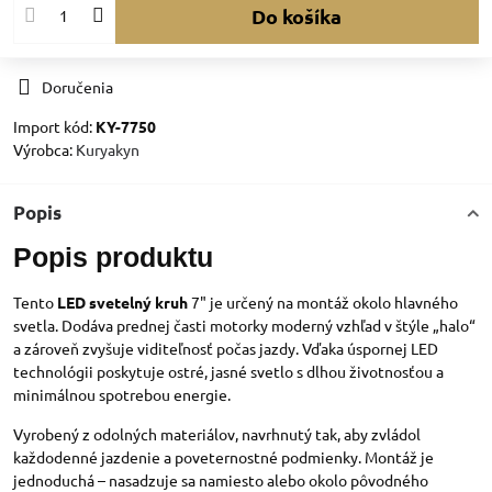
Do košíka
Doručenia
Import kód:
KY-7750
Výrobca:
Kuryakyn
Popis
Popis produktu
Tento
LED svetelný kruh
7" je určený na montáž okolo hlavného
svetla. Dodáva prednej časti motorky moderný vzhľad v štýle „halo“
a zároveň zvyšuje viditeľnosť počas jazdy. Vďaka úspornej LED
technológii poskytuje ostré, jasné svetlo s dlhou životnosťou a
minimálnou spotrebou energie.
Vyrobený z odolných materiálov, navrhnutý tak, aby zvládol
každodenné jazdenie a poveternostné podmienky. Montáž je
jednoduchá – nasadzuje sa namiesto alebo okolo pôvodného