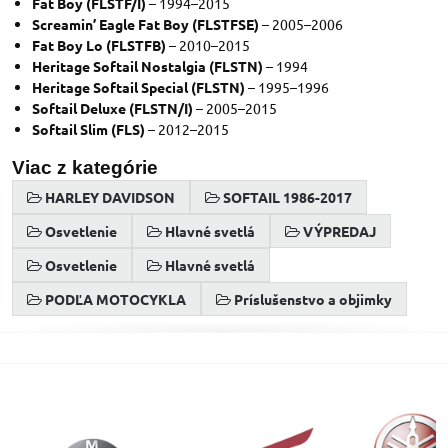
Fat Boy (FLSTF/I)
– 1994–2015
Screamin’ Eagle Fat Boy (FLSTFSE)
– 2005–2006
Fat Boy Lo (FLSTFB)
– 2010–2015
Heritage Softail Nostalgia (FLSTN)
– 1994
Heritage Softail Special (FLSTN)
– 1995–1996
Softail Deluxe (FLSTN/I)
– 2005–2015
Softail Slim (FLS)
– 2012–2015
Viac z kategórie
HARLEY DAVIDSON
SOFTAIL 1986-2017
Osvetlenie
Hlavné svetlá
VÝPREDAJ
Osvetlenie
Hlavné svetlá
PODĽA MOTOCYKLA
Príslušenstvo a objimky