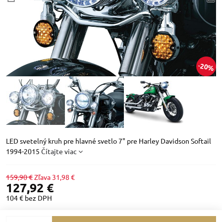
20%
LED svetelný kruh pre hlavné svetlo 7" pre Harley Davidson Softail
1994-2015
Čítajte viac
159,90 €
Zľava
31,98 €
127,92 €
104 €
bez DPH