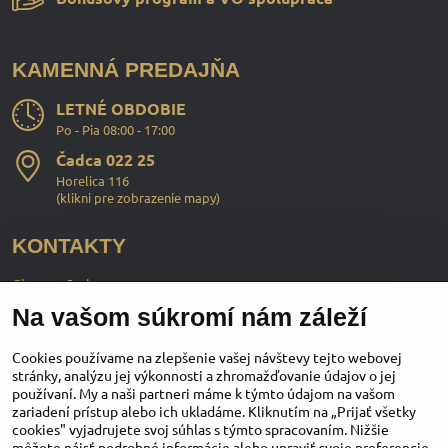
KAMENNÁ PREDAJŇA
LETNÉ OBDOBIE
Po - Pia 08:00 - 17:00
Čadca 022 25
Horelica 116
(
klikni pre zobrazenie mapy
)
KONTAKTY
ChopperStyle s.r.o.
Na vašom súkromí nám záleží
Ing. Martin Murčo
+421 911 364 555
Cookies používame na zlepšenie vašej návštevy tejto webovej
stránky, analýzu jej výkonnosti a zhromažďovanie údajov o jej
používaní. My a naši partneri máme k týmto údajom na vašom
obchod​@chopperstyle​.sk
zariadení prístup alebo ich ukladáme. Kliknutím na „Prijať všetky
cookies" vyjadrujete svoj súhlas s týmto spracovaním. Nižšie
môžete nájsť podrobné informácie alebo upraviť svoje preferencie.