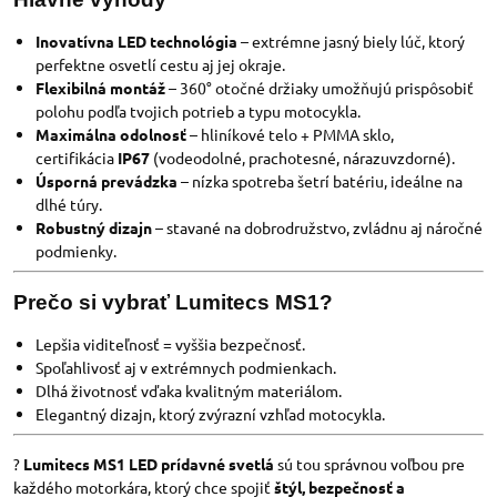
Inovatívna LED technológia
– extrémne jasný biely lúč, ktorý
perfektne osvetlí cestu aj jej okraje.
Flexibilná montáž
– 360° otočné držiaky umožňujú prispôsobiť
polohu podľa tvojich potrieb a typu motocykla.
Maximálna odolnosť
– hliníkové telo + PMMA sklo,
certifikácia
IP67
(vodeodolné, prachotesné, nárazuvzdorné).
Úsporná prevádzka
– nízka spotreba šetrí batériu, ideálne na
dlhé túry.
Robustný dizajn
– stavané na dobrodružstvo, zvládnu aj náročné
podmienky.
Prečo si vybrať Lumitecs MS1?
Lepšia viditeľnosť = vyššia bezpečnosť.
Spoľahlivosť aj v extrémnych podmienkach.
Dlhá životnosť vďaka kvalitným materiálom.
Elegantný dizajn, ktorý zvýrazní vzhľad motocykla.
?
Lumitecs MS1 LED prídavné svetlá
sú tou správnou voľbou pre
každého motorkára, ktorý chce spojiť
štýl, bezpečnosť a