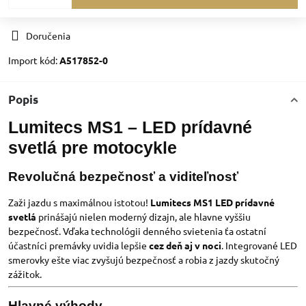
Doručenia
Import kód:
A517852-0
Popis
Lumitecs MS1 – LED prídavné
svetlá pre motocykle
Revolučná bezpečnosť a viditeľnosť
Zaži jazdu s maximálnou istotou!
Lumitecs MS1 LED prídavné
svetlá
prinášajú nielen moderný dizajn, ale hlavne vyššiu
bezpečnosť. Vďaka technológii denného svietenia ťa ostatní
účastníci premávky uvidia lepšie
cez deň aj v noci
. Integrované LED
smerovky ešte viac zvyšujú bezpečnosť a robia z jazdy skutočný
zážitok.
Hlavné výhody