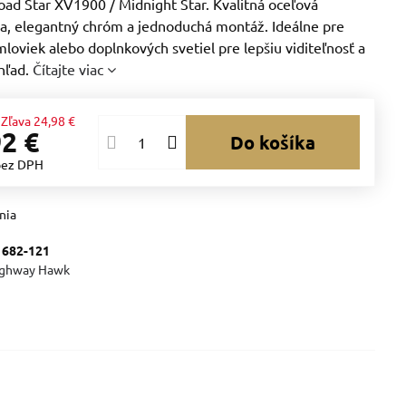
ad Star XV1900 / Midnight Star. Kvalitná oceľová
ia, elegantný chróm a jednoduchá montáž. Ideálne pre
oviek alebo doplnkových svetiel pre lepšiu viditeľnosť a
hľad.
Čítajte viac
Zľava
24,98 €
92 €
Do košíka
bez DPH
nia
:
682-121
ghway Hawk