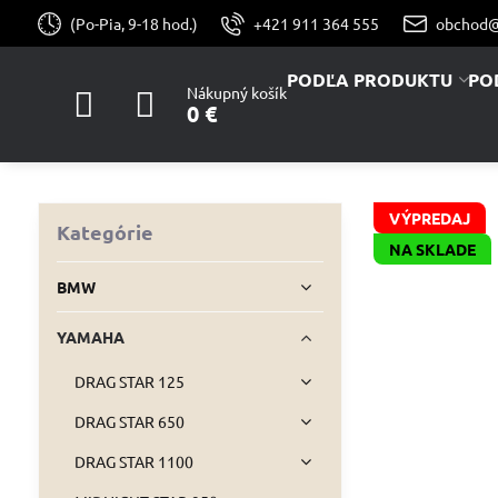
(Po-Pia, 9-18 hod.)
+421 911 364 555
obchod@
PODĽA PRODUKTU
PO
Nákupný košík
0 €
VÝPREDAJ
Kategórie
NA SKLADE
BMW
YAMAHA
DRAG STAR 125
DRAG STAR 650
DRAG STAR 1100