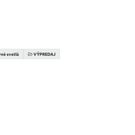
né svetlá
VÝPREDAJ