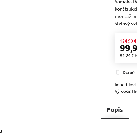
Yamaha Ro
konštrukc
montáž hml
štýlový vz
124,90 €
99,
81,24 €
Doruče
Import kód
Výrobca:
Hi
Popis
u