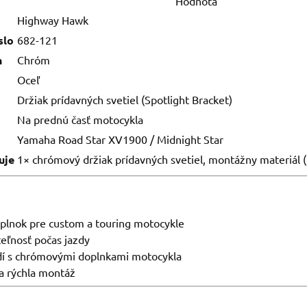
Hodnota
Highway Hawk
slo
682-121
h
Chróm
Oceľ
Držiak prídavných svetiel (Spotlight Bracket)
Na prednú časť motocykla
Yamaha Road Star XV1900 / Midnight Star
uje
1× chrómový držiak prídavných svetiel, montážny materiál (
plnok pre custom a touring motocykle
teľnosť počas jazdy
dí s chrómovými doplnkami motocykla
a rýchla montáž