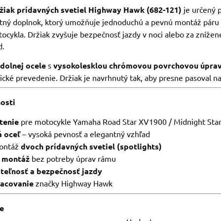
žiak prídavných svetiel Highway Hawk (682-121)
je určený 
litný doplnok, ktorý umožňuje jednoduchú a pevnú montáž páru 
ocykla. Držiak zvyšuje bezpečnosť jazdy v noci alebo za znížen
d.
dolnej ocele
s
vysokolesklou chrómovou povrchovou úpra
ické prevedenie. Držiak je navrhnutý tak, aby presne pasoval 
osti
tenie
pre motocykle Yamaha Road Star XV1900 / Midnight Sta
 oceľ
– vysoká pevnosť a elegantný vzhľad
montáž
dvoch prídavných svetiel (spotlights)
 montáž
bez potreby úprav rámu
iteľnosť a bezpečnosť jazdy
racovanie
značky Highway Hawk
je