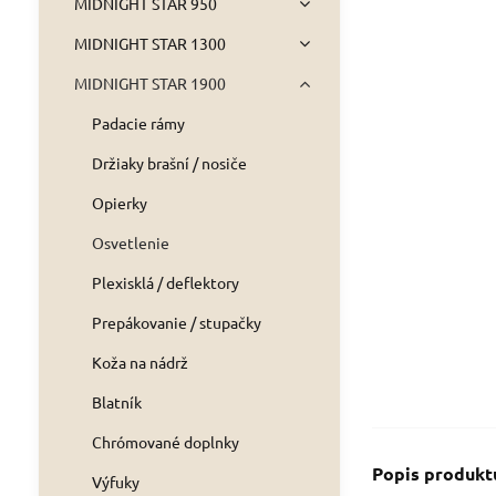
MIDNIGHT STAR 950
MIDNIGHT STAR 1300
MIDNIGHT STAR 1900
Padacie rámy
Držiaky brašní / nosiče
Opierky
Osvetlenie
Plexisklá / deflektory
Prepákovanie / stupačky
Koža na nádrž
Blatník
Chrómované doplnky
Popis produkt
Výfuky