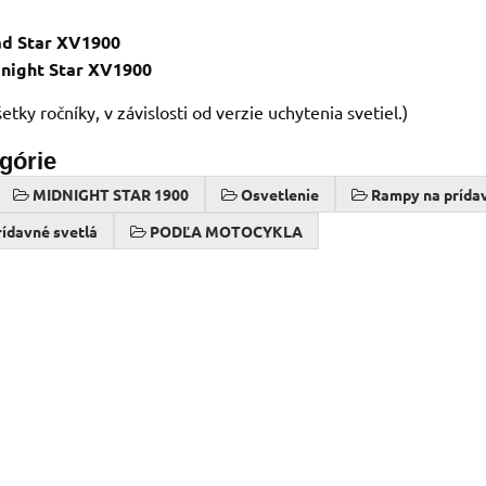
d Star XV1900
night Star XV1900
tky ročníky, v závislosti od verzie uchytenia svetiel.)
egórie
MIDNIGHT STAR 1900
Osvetlenie
Rampy na prídav
ídavné svetlá
PODĽA MOTOCYKLA