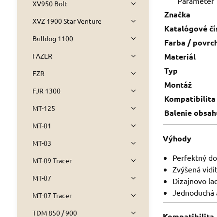
Parameter
XV950 Bolt
Značka
XVZ 1900 Star Venture
Katalógové čí
Bulldog 1100
Farba / povrc
FAZER
Materiál
Typ
FZR
Montáž
FJR 1300
Kompatibilita
MT-125
Balenie obsah
MT-01
Výhody
MT-03
Perfektný do
MT-09 Tracer
Zvýšená vidi
MT-07
Dizajnovo la
Jednoduchá 
MT-07 Tracer
TDM 850 / 900
Kompatibilita