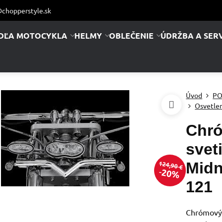
chopperstyle.sk
DĽA MOTOCYKLA
HELMY
OBLEČENIE
ÚDRŽBA A SERV
Úvod
PO
Osvetle
Chró
svet
Midn
124,90 €
20%
121
Chrómový 