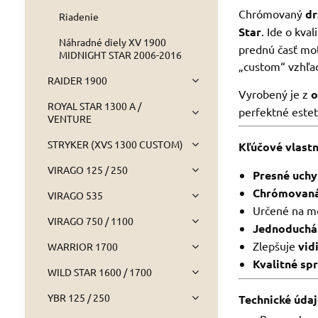
Chrómovaný
dr
Riadenie
Star
. Ide o kva
Náhradné diely XV 1900
prednú časť mot
MIDNIGHT STAR 2006-2016
„custom“ vzhľa
RAIDER 1900
Vyrobený je z
o
ROYAL STAR 1300 A /
perfektné estet
VENTURE
STRYKER (XVS 1300 CUSTOM)
Kľúčové vlastn
VIRAGO 125 / 250
Presné uchy
Chrómovaná
VIRAGO 535
Určené na 
VIRAGO 750 / 1100
Jednoduchá
Zlepšuje
vid
WARRIOR 1700
Kvalitné sp
WILD STAR 1600 / 1700
YBR 125 / 250
Technické úda