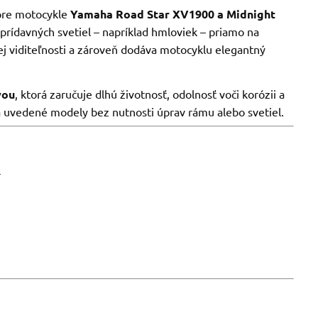
pre motocykle
Yamaha Road Star XV1900 a Midnight
prídavných svetiel – napríklad hmloviek – priamo na
ej viditeľnosti a zároveň dodáva motocyklu elegantný
vou
, ktorá zaručuje dlhú životnosť, odolnosť voči korózii a
na uvedené modely bez nutnosti úprav rámu alebo svetiel.
r