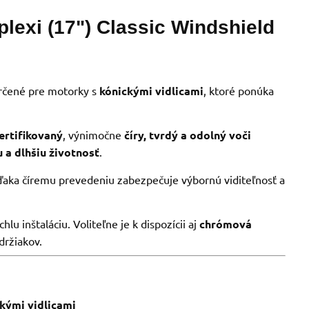
lexi (17") Classic Windshield
 určené pre motorky s
kónickými vidlicami
, ktoré ponúka
ertifikovaný
, výnimočne
číry, tvrdý a odolný voči
u a dlhšiu životnosť
.
ďaka číremu prevedeniu zabezpečuje výbornú viditeľnosť a
lu inštaláciu. Voliteľne je k dispozícii aj
chrómová
držiakov.
kými vidlicami