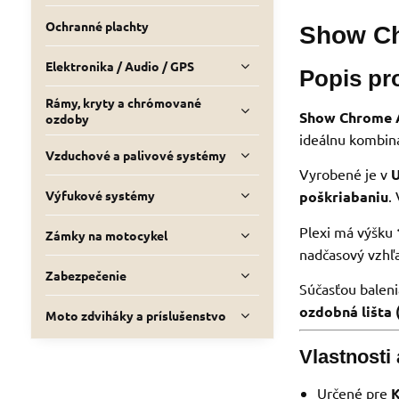
Ochranné plachty
Show Ch
Elektronika / Audio / GPS
Popis pr
Rámy, kryty a chrómované
Show Chrome A
ozdoby
ideálnu kombinác
Vzduchové a palivové systémy
Vyrobené je v
poškriabaniu
.
Výfukové systémy
Plexi má výšku
Zámky na motocykel
nadčasový vzhľa
Zabezpečenie
Súčasťou baleni
ozdobná lišta
Moto zdviháky a príslušenstvo
Vlastnosti
Určené pre
K