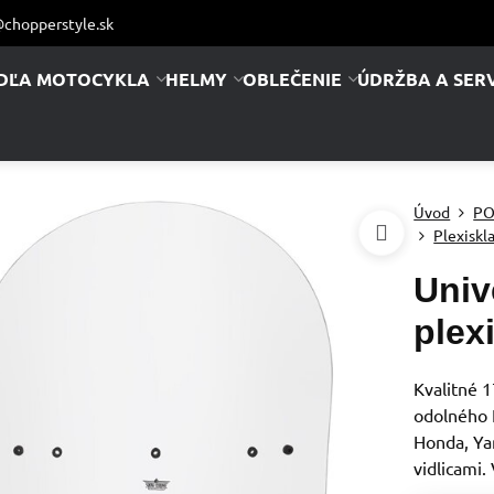
chopperstyle.sk
DĽA MOTOCYKLA
HELMY
OBLEČENIE
ÚDRŽBA A SERV
Úvod
PO
Plexiskl
Univ
plex
Kvalitné 
odolného 
Honda, Ya
vidlicami