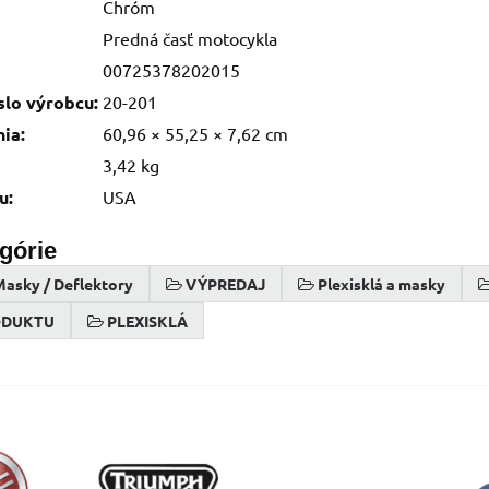
Chróm
Predná časť motocykla
00725378202015
slo výrobcu:
20-201
ia:
60,96 × 55,25 × 7,62 cm
3,42 kg
u:
USA
egórie
 Masky / Deflektory
VÝPREDAJ
Plexisklá a masky
ODUKTU
PLEXISKLÁ