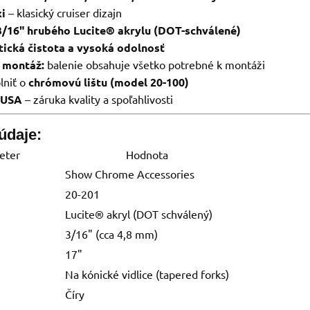
xi
– klasický cruiser dizajn
3/16" hrubého Lucite® akrylu (DOT-schválené)
ická čistota a vysoká odolnosť
 montáž:
balenie obsahuje všetko potrebné k montáži
lniť o
chrómovú lištu (model 20-100)
 USA
– záruka kvality a spoľahlivosti
údaje:
eter
Hodnota
Show Chrome Accessories
20-201
Lucite® akryl (DOT schválený)
3/16" (cca 4,8 mm)
17"
Na kónické vidlice (tapered forks)
Číry