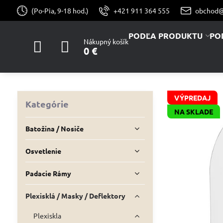
(Po-Pia, 9-18 hod.)
+421 911 364 555
obchod@
PODĽA PRODUKTU
PO
Nákupný košík
0 €
VÝPREDAJ
Kategórie
NA SKLADE
Batožina / Nosiče
Osvetlenie
Padacie Rámy
Plexisklá / Masky / Deflektory
Plexiskla