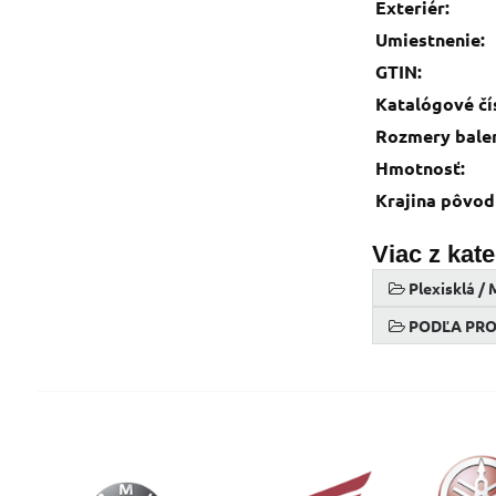
Exteriér:
Umiestnenie:
GTIN:
Katalógové čí
Rozmery balen
Hmotnosť:
Krajina pôvod
Viac z kat
Plexisklá /
PODĽA PR