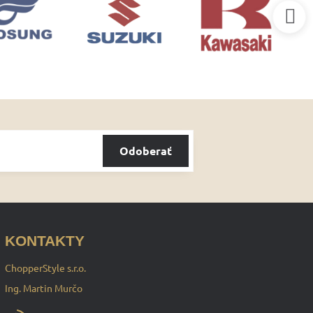
Odoberať
KONTAKTY
ChopperStyle s.r.o.
Ing. Martin Murčo