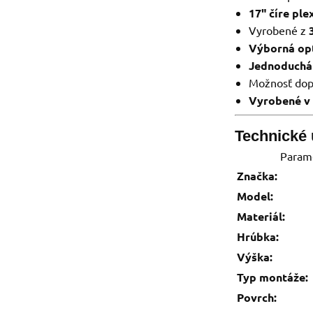
17" číre ple
Vyrobené z
Výborná opt
Jednoduchá
Možnosť dop
Vyrobené v
Technické 
Param
Značka:
Model:
Materiál:
Hrúbka:
Výška:
Typ montáže:
Povrch: