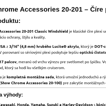
rome Accessories 20-201 – Číre p
oduktu:
ccessories 20-201 Classic Windshield
je klasické číre plexi
iu ochrany, štýlu a kvality.
USA
z
3/16" (4,8 mm) hrubého Lucite® akrylu
, ktorý je
DOT-c
 V porovnaní so sériovými plexi poskytuje lepšiu
optickú čistot
17 palcov
, meranú od vrchu výrezu pre svetlomet po špičku. V
d, ktorý sa hodí ku všetkým cruiserom.
a je
kompletná montážna sada
, ktorá umožní jednoduchú a rých
 (Show Chrome Accessories 20-100)
pre zakrytie montážnych 
 a výhody:
awasaki, Honda, Yamaha, Suzuki a Harley-Davidson
s
kónic