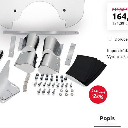
219,90 €
164
134,09 
Doruče
Import kód
Výrobca:
S
219,90 €
25%
Popis