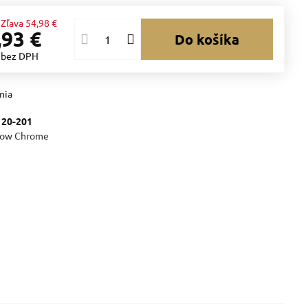
Zľava
54,98 €
,93 €
Do košíka
€
bez DPH
nia
:
20-201
how Chrome