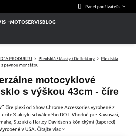
Panel používateľa
IS
MOTOSERVIS
BLOG
DĽA PRODUKTU
Plexisklá / Masky / Deflektory
Plexiskla
a s pevnou montážou
erzálne motocyklové
isklo s výškou 43cm - číre
17" číre plexi od Show Chrome Accessories vyrobené z
Lucite® akrylu schváleného DOT. Vhodné pre Kawasaki,
maha, Suzuki a Harley-Davidson s kónickými (tapered)
. Vyrobené v USA.
Čítajte viac