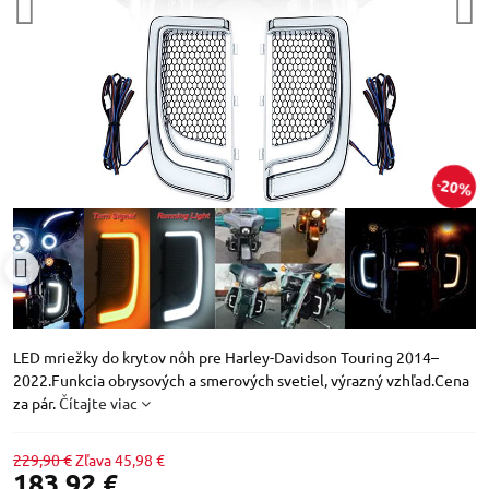
20%
LED mriežky do krytov nôh pre Harley-Davidson Touring 2014–
2022.Funkcia obrysových a smerových svetiel, výrazný vzhľad.Cena
za pár.
Čítajte viac
229,90 €
Zľava
45,98 €
183,92 €