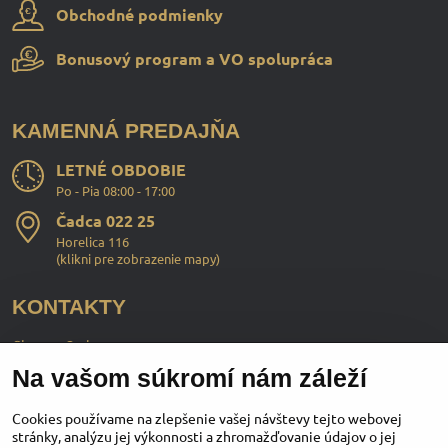
Obchodné podmienky
Bonusový program a VO spolupráca
KAMENNÁ PREDAJŇA
LETNÉ OBDOBIE
Po - Pia 08:00 - 17:00
Čadca 022 25
Horelica 116
(
klikni pre zobrazenie mapy
)
KONTAKTY
ChopperStyle s.r.o.
Na vašom súkromí nám záleží
Ing. Martin Murčo
+421 911 364 555
Cookies používame na zlepšenie vašej návštevy tejto webovej
stránky, analýzu jej výkonnosti a zhromažďovanie údajov o jej