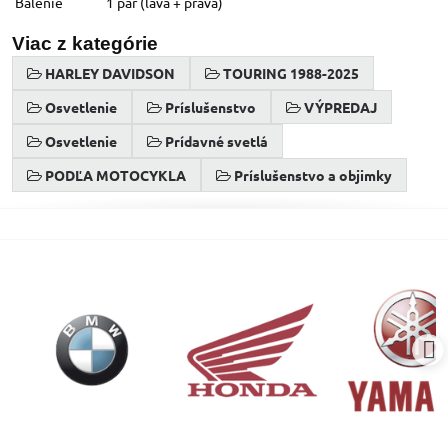
Balenie
1 pár (ľavá + pravá)
Viac z kategórie
HARLEY DAVIDSON
TOURING 1988-2025
Osvetlenie
Príslušenstvo
VÝPREDAJ
Osvetlenie
Prídavné svetlá
PODĽA MOTOCYKLA
Príslušenstvo a objimky