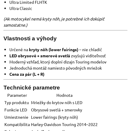
Ultra Limited FLHTK
Ultra Classic
(Ak motocykel nemá kryty nôh, je potrebné ich dokúpiť
samostatne.)
Vlastnosti a výhody
Určené na
kryty nôh (lower fairings)
– nie chladič
LED obrysové + smerové svetlá
zvyšujú viditeľnosť
Moderný vzhľad, ktorý doplní dizajn Touring modelov
Jednoduchá montáž namiesto pôvodných mriežok
Cena za pár (L + R)
Technické parametre
Parameter
Hodnota
Typ produktu
Mriežky do krytov nôh s LED
Funkcie LED
Obrysové svetlá + smerovky
Umiestnenie
Lower fairings (kryty nôh)
Kompatibilita
Harley-Davidson Touring 2014–2022