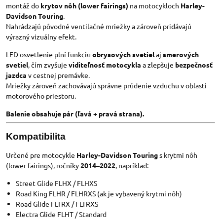
montáž do
krytov nôh (lower fairings)
na motocykloch
Harley-
Davidson Touring
.
Nahrádzajú pôvodné ventilačné mriežky a zároveň pridávajú
výrazný vizuálny efekt.
LED osvetlenie plní funkciu
obrysových svetiel
aj
smerových
svetiel
, čím zvyšuje
viditeľnosť motocykla
a zlepšuje
bezpečnosť
jazdca
v cestnej premávke.
Mriežky zároveň zachovávajú správne prúdenie vzduchu v oblasti
motorového priestoru.
Balenie obsahuje pár (ľavá + pravá strana).
Kompatibilita
Určené pre motocykle
Harley-Davidson Touring
s krytmi nôh
(lower fairings), ročníky
2014–2022
, napríklad:
Street Glide FLHX / FLHXS
Road King FLHR / FLHRXS (ak je vybavený krytmi nôh)
Road Glide FLTRX / FLTRXS
Electra Glide FLHT / Standard