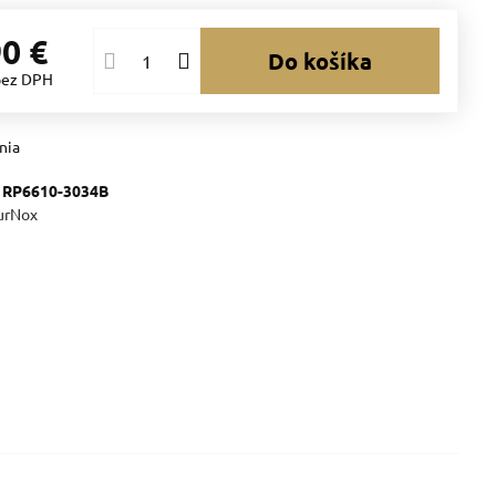
90 €
Do košíka
bez DPH
nia
:
RP6610-3034B
urNox