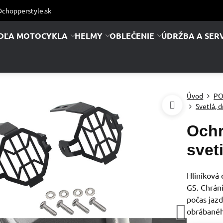
chopperstyle.sk
DĽA MOTOCYKLA
HELMY
OBLEČENIE
ÚDRŽBA A SERV
Úvod
PO
Svetlá, d
Ochr
svet
Hliníková
GS. Chrán
počas jaz
obrábanéh