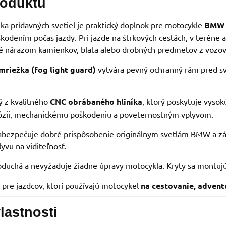
roduktu
a prídavných svetiel je praktický doplnok pre motocykle
BMW 
škodením počas jazdy. Pri jazde na štrkových cestách, v teréne 
né nárazom kamienkov, blata alebo drobných predmetov z vozov
mriežka (fog light guard)
vytvára pevný ochranný rám pred sv
ý z kvalitného
CNC obrábaného hliníka
, ktorý poskytuje vysok
rózii, mechanickému poškodeniu a poveternostným vplyvom.
zabezpečuje dobré prispôsobenie originálnym svetlám BMW a z
yvu na viditeľnosť.
duchá a nevyžaduje žiadne úpravy motocykla. Kryty sa montujú
 pre jazdcov, ktorí používajú motocykel
na cestovanie, advent
lastnosti