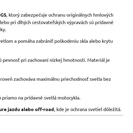
GS
, ktorý zabezpečuje ochranu originálnych hmlových
alebo pri dlhých cestovateľských výpravách sú prídavné
ky.
etlom a pomáha zabrániť poškodeniu skla alebo krytu
ú pevnosť pri zachovaní nízkej hmotnosti. Materiál je
ároveň zachováva maximálnu priechodnosť svetla bez
 priamo na prídavné svetlá motocykla.
ure jazdu alebo off-road
, kde je ochrana svetiel dôležitá.