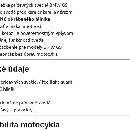
iežka prídavných svetiel BMW GS
é svetlá pred kamienkami a nárazmi
NC obrábaného hliníka
sť a nízka hmotnosť
i korózii a poveternostným vplyvom
lnej funkčnosti svetla
pôsobenie pre modely BMW GS
montáž bez úprav motocykla
ké údaje
prídavných svetiel / fog light guard
 hliník
riginálne prídavné svetlá
(ľavý + pravý kryt)
ilita motocykla