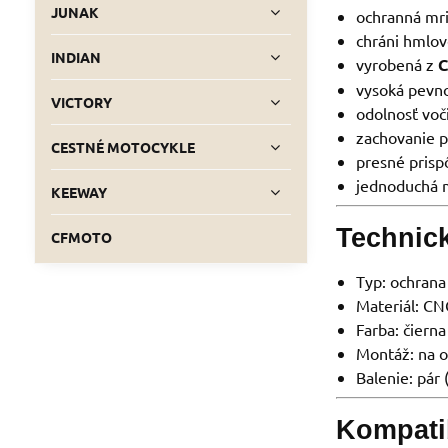
JUNAK
ochranná mr
chráni hmlov
INDIAN
vyrobená z
C
vysoká pevno
VICTORY
odolnosť voč
zachovanie p
CESTNÉ MOTOCYKLE
presné pris
jednoduchá 
KEEWAY
Technic
CFMOTO
Typ: ochrana 
Materiál: CNC
Farba: čierna
Montáž: na o
Balenie: pár 
Kompatib