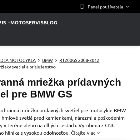
Panel používateľa
IS
MOTOSERVIS
BLOG
DĽA MOTOCYKLA
BMW
R1200GS 2008-2012
ržiaky svetiel a príslušenstvo
anná mriežka prídavných
iel pre BMW GS
 ochranná mriežka prídavných svetiel pre motocykle BMW
i hmlové svetlá pred kamienkami, nárazmi a poškodením
dy v teréne alebo na dlhých cestách. Vyrobená z CNC
o hliníka s vysokou odolnosťou.
Čítajte viac