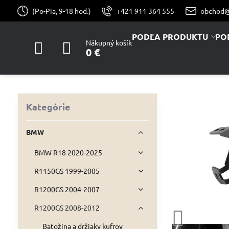
(Po-Pia, 9-18 hod.)
+421 911 364 555
obchod@
PODĽA PRODUKTU
PO
Nákupný košík
0 €
Kategórie
BMW
BMW R18 2020-2025
R1150GS 1999-2005
R1200GS 2004-2007
R1200GS 2008-2012
Batožina a držiaky kufrov