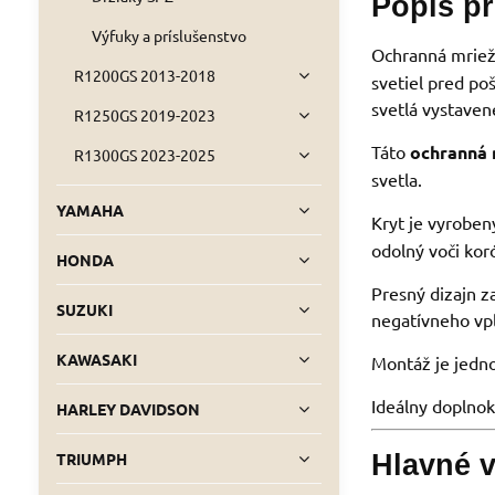
Popis p
Výfuky a príslušenstvo
Ochranná mriežk
R1200GS 2013-2018
svetiel pred po
svetlá vystave
R1250GS 2019-2023
Táto
ochranná 
R1300GS 2023-2025
svetla.
YAMAHA
Kryt je vyroben
odolný voči ko
HONDA
Presný dizajn 
SUZUKI
negatívneho vpl
KAWASAKI
Montáž je jedno
Ideálny doplnok
HARLEY DAVIDSON
TRIUMPH
Hlavné v