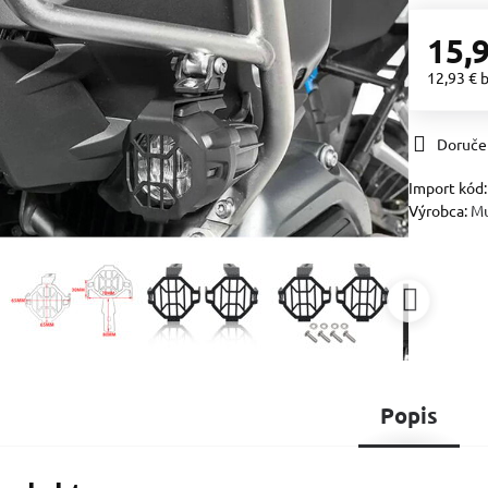
15,
12,93 €
Doruče
Import kód
Výrobca:
M
Popis