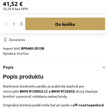
41,52 €
33,76 €
bez DPH
Do košíka
Doručenia
Import kód:
RP0460-2013B
Výrobca:
MurNox
Popis
Popis produktu
Rozšírenie brzdového pedálu je praktický doplnok pre
motocykle
BMW R1200GS LC a BMW R1250GS
, ktorý zlepšuje
komfort a presnosť ovládania zadnej brzdy.
Originálny brzdový pedál môže byť pri jazde v
off-road topánkach