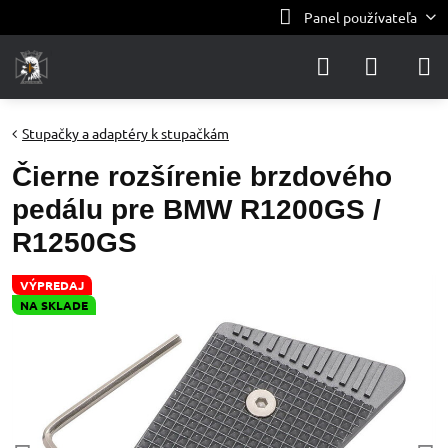
Panel používateľa
Stupačky a adaptéry k stupačkám
Čierne rozšírenie brzdového
pedálu pre BMW R1200GS /
R1250GS
VÝPREDAJ
NA SKLADE