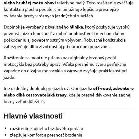
alebo hrubšej moto obuvi
relatívne malý. Toto rozšírenie zväčšuje
kontaktnú plochu pedálu, čím umožňuje lepšie a presnejšie
ovládanie brzdy v rôznych jazdných situáciách.
Doplnok je vyrobený z kvalitného
hliníka
, ktorý poskytuje vysokú
pevnosť, nízku hmotnosť a dobrú odolnosť voči mechanickému
poškodeniu aj poveternostným vplyvom. Robustná konštrukcia
zabezpečuje dlhú životnosť aj pri náročnom používaní.
Rozšírenie sa montuje priamo na originálny brzdový pedál
motocykla bez potreby úprav. Vďaka presnému tvaru perfektne
zapadne do dizajnu motocykla a zároveň zvyšuje praktickosť pri
jazde.
Ide o ideálny doplnok pre jazdcov, ktorí jazdia
off-road, adventure
alebo dlhé cestovateľské trasy
, kde je presné dávkovanie zadnej
brzdy veľmi dôležité.
Hlavné vlastnosti
rozšírenie zadného brzdového pedálu
zlepšuje komfort a presnosť brzdenia