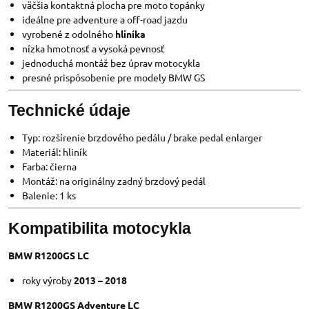
väčšia kontaktná plocha pre moto topánky
ideálne pre adventure a off-road jazdu
vyrobené z odolného
hliníka
nízka hmotnosť a vysoká pevnosť
jednoduchá montáž bez úprav motocykla
presné prispôsobenie pre modely BMW GS
Technické údaje
Typ: rozšírenie brzdového pedálu / brake pedal enlarger
Materiál: hliník
Farba: čierna
Montáž: na originálny zadný brzdový pedál
Balenie: 1 ks
Kompatibilita motocykla
BMW R1200GS LC
roky výroby
2013 – 2018
BMW R1200GS Adventure LC