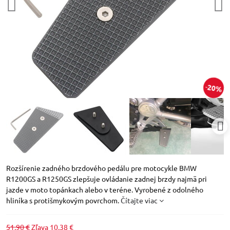
20%
Rozšírenie zadného brzdového pedálu pre motocykle BMW
R1200GS a R1250GS zlepšuje ovládanie zadnej brzdy najmä pri
jazde v moto topánkach alebo v teréne. Vyrobené z odolného
hliníka s protišmykovým povrchom.
Čítajte viac
51,90 €
Zľava
10,38 €